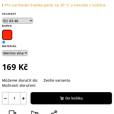
ℹ️
Pro zachování kvality perte na 30 °C a nesušte v sušičce.
VELIKOST
BARVA
MATERIÁL
169 Kč
Měrná
Můžeme doručit do:
Zvolte variantu
cena:
Možnosti doručení
−
+
Do košíku