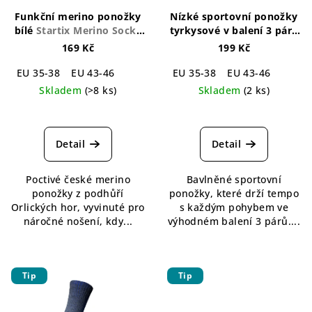
Funkční merino ponožky
Nízké sportovní ponožky
bílé
Startix Merino Socks
tyrkysové v balení 3 párů
White
Snake Cotton Socks
169 Kč
199 Kč
Turquoise - 3 pack
EU 35-38
EU 43-46
EU 35-38
EU 43-46
Skladem
(>8 ks)
Skladem
(2 ks)
Průměrné
Průměrné
hodnocení
hodnocení
produktu
produktu
Detail
Detail
je
je
5,0
4,5
Poctivé české merino
Bavlněné sportovní
z
z
ponožky z podhůří
ponožky, které drží tempo
5
5
Orlických hor, vyvinuté pro
s každým pohybem ve
hvězdiček.
hvězdiček.
náročné nošení, kdy...
výhodném balení 3 párů....
Tip
Tip