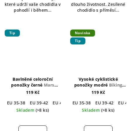
které udrží vaše chodidla v
dlouho životnost. Zesílené
hvězdiček.
hvězdiček.
pohodlí i během...
chodidlo s příměsí...
Tip
Novinka
Tip
Bavlněné celoroční
Vysoké cyklistické
ponožky černé
Mars
ponožky modré
Biking
Cotton Socks Black
Socks Blue
119 Kč
119 Kč
EU 35-38
EU 39-42
EU 43-46
EU 35-38
EU 39-42
EU 43
Skladem
(>8 ks)
Skladem
(>8 ks)
Průměrné
Průměrné
hodnocení
hodnocení