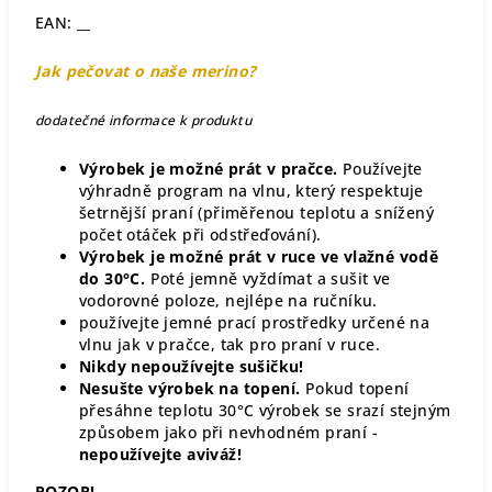
EAN: __
Jak pečovat o naše merino?
dodatečné informace k produktu
Výrobek je možné prát v pračce.
Používejte
výhradně program na vlnu, který respektuje
šetrnější praní (přiměřenou teplotu a snížený
počet otáček při odstřeďování).
Výrobek je možné prát v ruce ve vlažné vodě
do 30°C.
Poté jemně vyždímat a sušit ve
vodorovné poloze, nejlépe na ručníku.
používejte jemné prací prostředky určené na
vlnu jak v pračce, tak pro praní v ruce.
Nikdy nepoužívejte sušičku!
Nesušte výrobek na topení.
Pokud topení
přesáhne teplotu 30°C výrobek se srazí stejným
způsobem jako při nevhodném praní -
nepoužívejte aviváž!
POZOR!