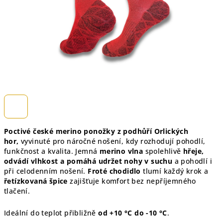
Poctivé české merino ponožky z podhůří Orlických
hor,
vyvinuté pro náročné nošení, kdy rozhodují pohodlí,
funkčnost a kvalita. Jemná
merino vlna
spolehlivě
hřeje,
odvádí vlhkost a pomáhá udržet nohy v suchu
a pohodlí i
při celodenním nošení.
Froté chodidlo
tlumí každý krok a
řetízkovaná špice
zajišťuje komfort bez nepříjemného
tlačení.
Ideální do teplot přibližně
od +10 °C do -10 °C
.