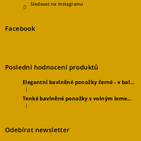
Sledovat na Instagramu
Facebook
Poslední hodnocení produktů
Elegantní bavlněné ponožky černé - v balení 2 párů
|
Hodnocení produktu je 5 z 5 hvězdiček.
Tenké bavlněné ponožky s volným lemem hořčicové, 2 páry
|
Hodnocení produktu je 4 z 5 hvězdiček.
Odebírat newsletter