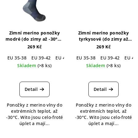
Zimní merino ponožky
Zimní merino ponožky
modré (do zimy až -30°C )
tyrkysové (do zimy až
Wito Winter Merino Socks
-30°C )
Wito Winter
269 Kč
269 Kč
Blue
Merino Socks Turquoise
EU 35-38
EU 39-42
EU 43-46
EU 35-38
EU 39-42
EU 43
Skladem
(>8 ks)
Skladem
(>8 ks)
Průměrné
Průměrné
hodnocení
hodnocení
produktu
produktu
Detail
Detail
je
je
5,0
4,5
Ponožky z merino vlny do
Ponožky z merino vlny do
z
z
extrémních teplot, až
extrémních teplot, až
5
5
-30°C. Wito jsou celo-froté
-30°C. Wito jsou celo-froté
hvězdiček.
hvězdiček.
úplet a mají...
úplet a mají...