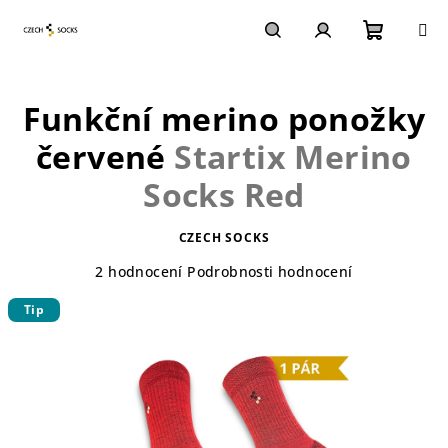
Přejít
na
obsah
Nákupn
Hledat
Přihlášení
Funkční merino ponožky
košík
červené
Startix Merino
Socks Red
CZECH SOCKS
Průměrné
2 hodnocení
Podrobnosti hodnocení
hodnocení
Tip
produktu
je
5,0
z
5
hvězdiček.