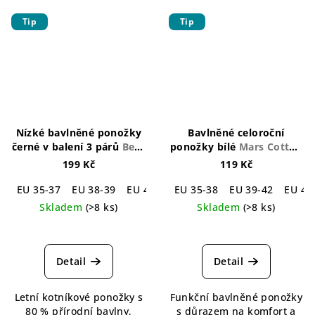
Tip
Tip
Nízké bavlněné ponožky
Bavlněné celoroční
černé v balení 3 párů
Beth
ponožky bílé
Mars Cotton
Cotton Black Socks 3-
Socks White
199 Kč
119 Kč
pack
EU 35-37
EU 38-39
EU 41-42
EU 35-38
EU 43-45
EU 39-42
EU 46-48
EU 43
Skladem
(>8 ks)
Skladem
(>8 ks)
Průměrné
Průměrné
hodnocení
hodnocení
produktu
produktu
Detail
Detail
je
je
4,4
5,0
Letní kotníkové ponožky s
Funkční bavlněné ponožky
z
z
80 % přírodní bavlny,
s důrazem na komfort a
5
5