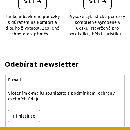
produktu
produktu
Detail
Detail
je
je
5,0
5,0
Funkční bavlněné ponožky
Vysoké cyklistické ponožky
z
z
s důrazem na komfort a
kompletně vyrobené v
5
5
dlouho životnost. Zesílené
Česku. Navržené pro
hvězdiček.
hvězdiček.
chodidlo s příměsí...
cyklistiku, běh i turistiku...
Odebírat newsletter
E-mail
Vložením e-mailu souhlasíte s
podmínkami ochrany
osobních údajů
Přihlásit se