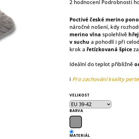
Průměrné
2 hodnocení
Podrobnosti h
hodnocení
produktu
Poctivé české merino pono
je
náročné nošení, kdy rozhodu
5,0
merino vlna
spolehlivě
hře
z
v suchu
a pohodlí i při cel
5
krok a
řetízkovaná špice
za
hvězdiček.
Ideální do teplot přibližně
o
ℹ️
Pro zachování kvality perte
VELIKOST
BARVA
MATERIÁL