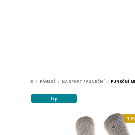
Přejít
na
obsah
/
PÁNSKÉ
/
NA SPORT / FUNKČNÍ
/
FUNKČNÍ M
DOMŮ
Tip