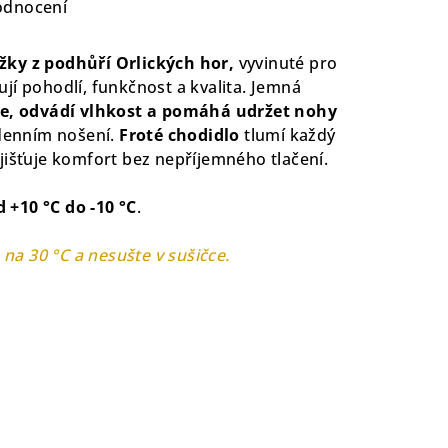
odnocení
žky z podhůří Orlických hor,
vyvinuté pro
jí pohodlí, funkčnost a kvalita. Jemná
je, odvádí vlhkost a pomáhá udržet nohy
odenním nošení.
Froté chodidlo
tlumí každý
jišťuje komfort bez nepříjemného tlačení.
d +10 °C do -10 °C
.
 na 30 °C a nesušte v sušičce.