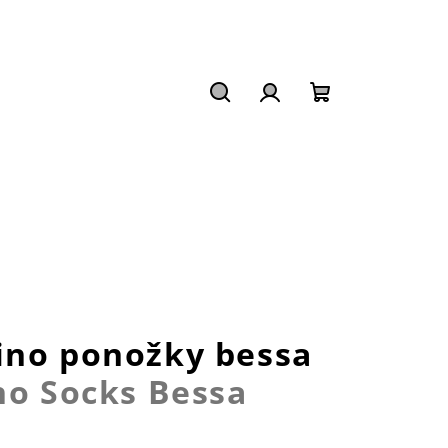
Hledat
Přihlášení
Nákupní
košík
ino ponožky bessa
no Socks Bessa