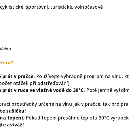
yklistické, sportovní, turistické, volnočasové
oduktu
erino?
 prát v pračce.
Používejte výhradně program na vlnu, kt
počet otáček při odstřeďování).
prát v ruce ve vlažné vodě do 30°C.
Poté jemně vyždíma
rací prostředky určené na vlnu jak v pračce, tak pro pra
te sušičku!
na topení.
Pokud topení přesáhne teplotu 30°C výrobek
te aviváž!