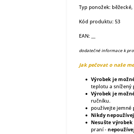
Typ ponožek: běžecké, c
Kód produktu: 53
EAN: __
dodatečné informace k pr
Jak pečovat o naše m
Výrobek je možné
teplotu a snížený 
Výrobek je možné 
ručníku.
používejte jemné p
Nikdy nepoužívej
Nesušte výrobek 
praní -
nepoužívej