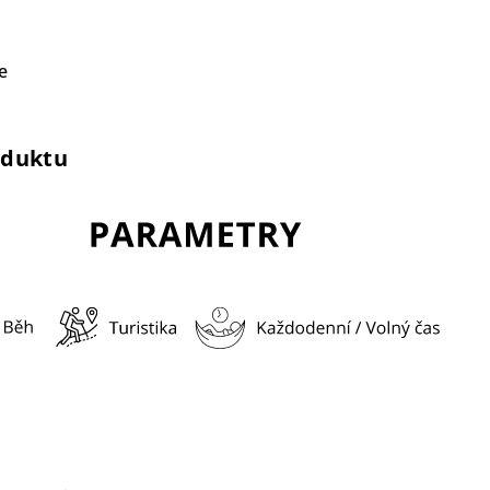
e
oduktu