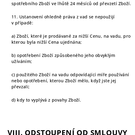
spotřebního Zboží ve lhůtě 24 měsíců od převzetí Zboží.
11. Ustanovení ohledně práva z vad se nepoužijí
v případě:
a) Zboží, které je prodávané za nižší Cenu, na vadu, pro
kterou byla nižší Cena ujednána;
b) opotřebení Zboží způsobeného jeho obvyklým
užíváním;
c) použitého Zboží na vadu odpovídající míře používání
nebo opotřebení, kterou Zboží mělo, když jste jej
převzali;
d) kdy to vyplývá z povahy Zboží.
VIII. ODSTOUPENÍ OD SMLOUVY