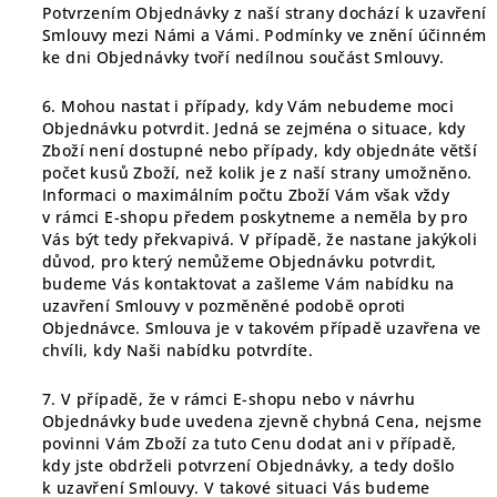
Potvrzením Objednávky z naší strany dochází k uzavření
Smlouvy mezi Námi a Vámi. Podmínky ve znění účinném
ke dni Objednávky tvoří nedílnou součást Smlouvy.
6. Mohou nastat i případy, kdy Vám nebudeme moci
Objednávku potvrdit. Jedná se zejména o situace, kdy
Zboží není dostupné nebo případy, kdy objednáte větší
počet kusů Zboží, než kolik je z naší strany umožněno.
Informaci o maximálním počtu Zboží Vám však vždy
v rámci E-shopu předem poskytneme a neměla by pro
Vás být tedy překvapivá. V případě, že nastane jakýkoli
důvod, pro který nemůžeme Objednávku potvrdit,
budeme Vás kontaktovat a zašleme Vám nabídku na
uzavření Smlouvy v pozměněné podobě oproti
Objednávce. Smlouva je v takovém případě uzavřena ve
chvíli, kdy Naši nabídku potvrdíte.
7. V případě, že v rámci E-shopu nebo v návrhu
Objednávky bude uvedena zjevně chybná Cena, nejsme
povinni Vám Zboží za tuto Cenu dodat ani v případě,
kdy jste obdrželi potvrzení Objednávky, a tedy došlo
k uzavření Smlouvy. V takové situaci Vás budeme