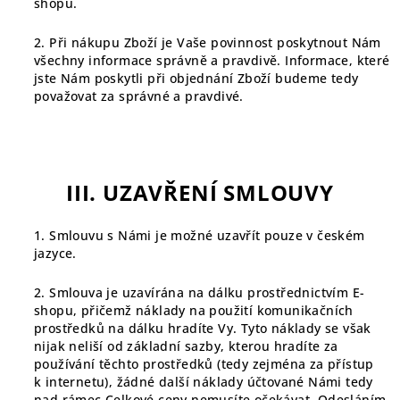
shopu.
2. Při nákupu Zboží je Vaše povinnost poskytnout Nám
všechny informace správně a pravdivě. Informace, které
jste Nám poskytli při objednání Zboží budeme tedy
považovat za správné a pravdivé.
III. UZAVŘENÍ SMLOUVY
1. Smlouvu s Námi je možné uzavřít p
ouze v českém
jazyce.
2. Smlouva je uzavírána na dálku prostřednictvím E-
shopu, přičemž náklady na použití komunikačních
prostředků na dálku hradíte Vy. Tyto náklady se však
nijak neliší od základní sazby, kterou hradíte za
používání těchto prostředků (tedy zejména za přístup
k internetu), žádné další náklady účtované Námi tedy
nad rámec Celkové ceny nemusíte očekávat. Odesláním