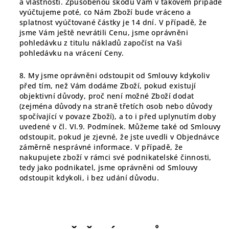
a vlastnosti. Způsobenou škodu Vám v takovém případě
vyúčtujeme poté, co Nám Zboží bude vráceno a
splatnost vyúčtované částky je 14 dní. V případě, že
jsme Vám ještě nevrátili Cenu, jsme oprávněni
pohledávku z titulu nákladů započíst na Vaši
pohledávku na vrácení Ceny.
8. My jsme oprávněni odstoupit od Smlouvy kdykoliv
před tím, než Vám dodáme Zboží, pokud existují
objektivní důvody, proč není možné Zboží dodat
(zejména důvody na straně třetích osob nebo důvody
spočívající v povaze Zboží), a to i před uplynutím doby
uvedené v čl.
VI.9.
Podmínek. Můžeme také od Smlouvy
odstoupit, pokud je zjevné, že jste uvedli v Objednávce
záměrně nesprávné informace. V případě, že
nakupujete zboží v rámci své podnikatelské činnosti,
tedy jako podnikatel, jsme oprávněni od Smlouvy
odstoupit kdykoli, i bez udání důvodu.