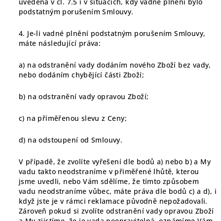
uvedená v čl. 7.5 i v situacích, kdy vadné plnění bylo
podstatným porušením Smlouvy.
4. Je-li vadné plnění podstatným porušením Smlouvy,
máte následující práva:
a) na odstranění vady dodáním nového Zboží bez vady,
nebo dodáním chybějící části Zboží;
b) na odstranění vady opravou Zboží;
c) na přiměřenou slevu z Ceny;
d) na odstoupení od Smlouvy.
V případě, že zvolíte vyřešení dle bodů a) nebo b) a My
vadu takto neodstraníme v přiměřené lhůtě, kterou
jsme uvedli, nebo Vám sdělíme, že tímto způsobem
vadu neodstraníme vůbec, máte práva dle bodů c) a d), i
když jste je v rámci reklamace původně nepožadovali.
Zároveň pokud si zvolíte odstranění vady opravou Zboží
a My zjistíme, že je vada neopravitelná, oznámíme Vám