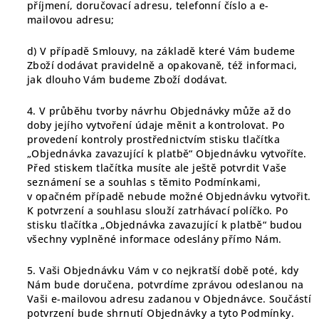
příjmení, doručovací adresu, telefonní číslo a e-
mailovou adresu;
d) V případě Smlouvy, na základě které Vám budeme
Zboží dodávat pravidelně a opakovaně, též informaci,
jak dlouho Vám budeme Zboží dodávat.
4. V průběhu tvorby návrhu Objednávky může až do
doby jejího vytvoření údaje měnit a kontrolovat. Po
provedení kontroly prostřednictvím stisku tlačítka
„Objednávka zavazující k platbě“ Objednávku vytvoříte.
Před stiskem tlačítka musíte ale ještě potvrdit Vaše
seznámení se a souhlas s těmito Podmínkami,
v opačném případě nebude možné Objednávku vytvořit.
K potvrzení a souhlasu slouží zatrhávací políčko. Po
stisku tlačítka „Objednávka zavazující k platbě“ budou
všechny vyplněné informace odeslány přímo Nám.
5. Vaši Objednávku Vám v co nejkratší době poté, kdy
Nám bude doručena, potvrdíme zprávou odeslanou na
Vaši e-mailovou adresu zadanou v Objednávce. Součástí
potvrzení bude shrnutí Objednávky a tyto Podmínky.