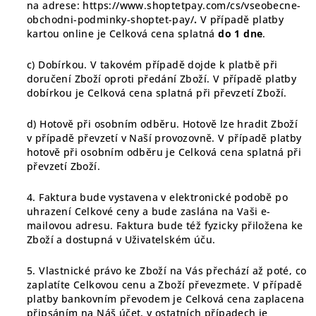
na adrese:
https://www.shoptetpay.com/cs/vseobecne-
obchodni-podminky-shoptet-pay/
.
V případě platby
kartou online je Celková cena splatná
do 1 dne
.
c) Dobírkou.
V takovém případě dojde k platbě při
doručení Zboží oproti předání Zboží. V případě platby
dobírkou je Celková cena splatná při převzetí Zboží.
d) Hotově při osobním odběru. Hotově lze hradit Zboží
v případě převzetí v Naší provozovně. V případě platby
hotově při osobním odběru je Celková cena splatná při
převzetí Zboží.
4. Faktura bude vystavena v elektronické podobě po
uhrazení Celkové ceny a bude zaslána na Vaši e-
mailovou adresu. Faktura bude též fyzicky přiložena ke
Zboží a dostupná v Uživatelském úču.
5. Vlastnické právo ke Zboží na Vás přechází až poté, co
zaplatíte Celkovou cenu a Zboží převezmete. V případě
platby bankovním převodem je Celková cena zaplacena
připsáním na Náš účet, v ostatních případech je