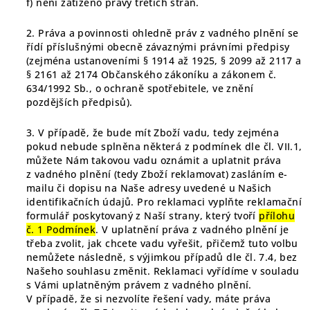
f) není zatíženo právy třetích stran.
2. Práva a povinnosti ohledně práv z vadného plnění se
řídí příslušnými obecně závaznými právními předpisy
(zejména ustanoveními § 1914 až 1925, § 2099 až 2117 a
§ 2161 až 2174 Občanského zákoníku a zákonem č.
634/1992 Sb., o ochraně spotřebitele, ve znění
pozdějších předpisů).
3. V případě, že bude mít Zboží vadu, tedy zejména
pokud nebude splněna některá z podmínek dle čl.
VII.1
,
můžete Nám takovou vadu oznámit a uplatnit práva
z vadného plnění (tedy Zboží reklamovat) zasláním e-
mailu či dopisu na Naše adresy uvedené u Našich
identifikačních údajů. Pro reklamaci vyplňte reklamační
formulář poskytovaný z Naší strany, který tvoří
přílohu
č. 1 Podmínek
. V uplatnění práva z vadného plnění je
třeba zvolit, jak chcete vadu vyřešit, přičemž tuto volbu
nemůžete následně, s výjimkou případů dle čl. 7.4, bez
Našeho souhlasu změnit. Reklamaci vyřídíme v souladu
s Vámi uplatněným právem z vadného plnění.
V případě, že si nezvolíte řešení vady, máte práva