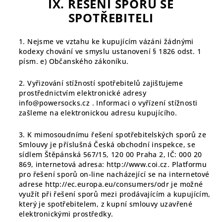
IX. ŘEŠENÍ SPORŮ SE
SPOTŘEBITELI
1. Nejsme ve vztahu ke kupujícím vázáni žádnými
kodexy chování ve smyslu ustanovení § 1826 odst. 1
písm. e) Občanského zákoníku.
2. Vyřizování stížností spotřebitelů zajišťujeme
prostřednictvím elektronické adresy
info@powersocks.cz
. Informaci o vyřízení stížnosti
zašleme na elektronickou adresu kupujícího.
3. K mimosoudnímu řešení spotřebitelských sporů ze
Smlouvy je příslušná Česká obchodní inspekce, se
sídlem Štěpánská 567/15, 120 00 Praha 2, IČ: 000 20
869, internetová adresa:
http://www.coi.cz
. Platformu
pro řešení sporů on-line nacházející se na internetové
adrese
http://ec.europa.eu/consumers/odr
je možné
využít při řešení sporů mezi prodávajícím a kupujícím,
který je spotřebitelem, z kupní smlouvy uzavřené
elektronickými prostředky.