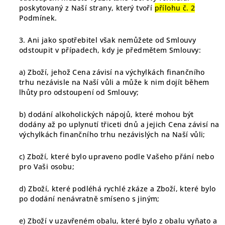
poskytovaný z Naší strany, který tvoří
přílohu č. 2
Podmínek.
3. Ani jako spotřebitel však nemůžete od Smlouvy
odstoupit v případech, kdy je předmětem Smlouvy:
a) Zboží, jehož Cena závisí na výchylkách finančního
trhu nezávisle na Naší vůli a může k nim dojít během
lhůty pro odstoupení od Smlouvy;
b) dodání alkoholických nápojů, které mohou být
dodány až po uplynutí třiceti dnů a jejich Cena závisí na
výchylkách finančního trhu nezávislých na Naší vůli;
c) Zboží, které bylo upraveno podle Vašeho přání nebo
pro Vaši osobu;
d) Zboží, které podléhá rychlé zkáze a Zboží, které bylo
po dodání nenávratně smíseno s jiným;
e) Zboží v uzavřeném obalu, které bylo z obalu vyňato a