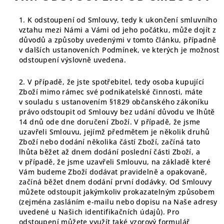
1. K odstoupení od Smlouvy, tedy k ukončení smluvního
vztahu mezi Námi a Vámi od jeho počátku, může dojít z
důvodů a způsoby uvedenými v tomto článku, případně
v dalších ustanoveních Podmínek, ve kterých je možnost
odstoupení výslovně uvedena.
2. V případě, že jste spotřebitel, tedy osoba kupující
Zboží mimo rámec své podnikatelské činnosti, máte
v souladu s ustanovením §1829 občanského zákoníku
právo odstoupit od Smlouvy bez udání důvodu ve lhůtě
14 dnů ode dne doručení Zboží. V případě, že jsme
uzavřeli Smlouvu, jejímž předmětem je několik druhů
Zboží nebo dodání několika částí Zboží, začíná tato
lhůta běžet až dnem dodání poslední části Zboží, a
v případě, že jsme uzavřeli Smlouvu, na základě které
Vám budeme Zboží dodávat pravidelně a opakovaně,
začíná běžet dnem dodání první dodávky. Od Smlouvy
můžete odstoupit jakýmkoliv prokazatelným způsobem
(zejména zasláním e-mailu nebo dopisu na Naše adresy
uvedené u Našich identifikačních údajů). Pro
odstoupení můžete využít také vzorový formulář