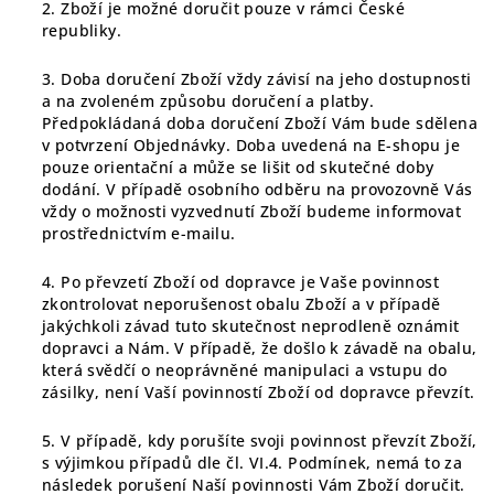
2. Zboží je možné doručit pouze v rámci České
republiky.
3. Doba doručení Zboží vždy závisí na jeho dostupnosti
a na zvoleném způsobu doručení a platby.
Předpokládaná doba doručení Zboží Vám bude sdělena
v potvrzení Objednávky. Doba uvedená na E-shopu je
pouze orientační a může se lišit od skutečné doby
dodání. V případě osobního odběru na provozovně Vás
vždy o možnosti vyzvednutí Zboží budeme informovat
prostřednictvím e-mailu.
4. Po převzetí Zboží od dopravce je Vaše povinnost
zkontrolovat neporušenost obalu Zboží a v případě
jakýchkoli závad tuto skutečnost neprodleně oznámit
dopravci a Nám. V případě, že došlo k závadě na obalu,
která svědčí o neoprávněné manipulaci a vstupu do
zásilky, není Vaší povinností Zboží od dopravce převzít.
5. V případě, kdy porušíte svoji povinnost převzít Zboží,
s výjimkou případů dle čl.
VI.
4.
Podmínek, nemá to za
následek porušení Naší povinnosti Vám Zboží doručit.