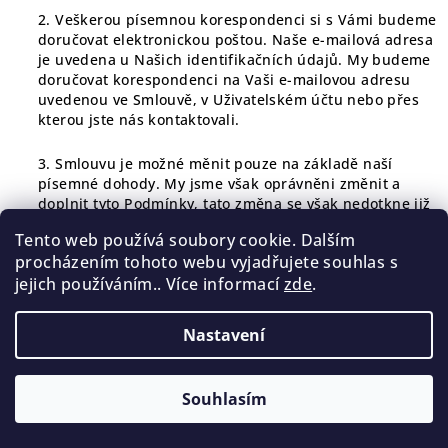
2. Veškerou písemnou korespondenci si s Vámi budeme
doručovat elektronickou poštou. Naše e-mailová adresa
je uvedena u Našich identifikačních údajů. My budeme
doručovat korespondenci na Vaši e-mailovou adresu
uvedenou ve Smlouvě, v Uživatelském účtu nebo přes
kterou jste nás kontaktovali.
3. Smlouvu je možné měnit pouze na základě naší
písemné dohody. My jsme však oprávněni změnit a
doplnit tyto Podmínky, tato změna se však nedotkne již
uzavřených Smluv, ale pouze Smluv, které budou
Tento web používá soubory cookie. Dalším
uzavřeny po účinnosti této změny. O změně Vás však
procházením tohoto webu vyjadřujete souhlas s
budeme informovat pouze v případě, že máte vytvořený
jejich používáním.. Více informací
zde
.
Uživatelský účet (abyste tuto informaci měli v případě,
že budete objednávat nové Zboží, změna však
nezakládá právo výpovědi, jelikož nemáme uzavřenou
Nastavení
Smlouvu, kterou by bylo možné vypovědět), nebo Vám
na základě Smlouvy máme dodávat Zboží pravidelně a
opakovaně. Informace o změně Vám zašleme na Vaši e-
Souhlasím
mailovou adresu nejméně 14 dní před účinností této
změny. Pokud od Vás do 14 dnů od zaslání informace o
změně neobdržíme výpověď uzavřené Smlouvy na