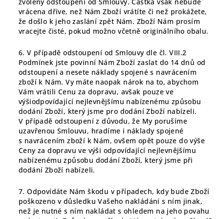
zvolený odstoupení od Smlouvy. Částka však nebude
vrácena dříve, než Nám Zboží vrátíte či než prokážete,
že došlo k jeho zaslání zpět Nám. Zboží Nám prosím
vracejte čisté, pokud možno včetně originálního obalu.
6. V případě odstoupení od Smlouvy dle čl.
VIII.2
Podmínek jste povinní Nám Zboží zaslat do 14 dnů od
odstoupení a nesete náklady spojené s navrácením
zboží k Nám. Vy máte naopak nárok na to, abychom
Vám vrátili Cenu za dopravu, avšak pouze ve
výši
odpovídající nejlevnějšímu nabízenému způsobu
dodání Zboží, který jsme pro dodání Zboží nabízeli.
V případě odstoupení z důvodu, že My porušíme
uzavřenou Smlouvu, hradíme i náklady spojené
s navrácením zboží k Nám, ovšem opět pouze do výše
Ceny za dopravu ve výši
odpovídající nejlevnějšímu
nabízenému způsobu dodání Zboží, který jsme při
dodání Zboží nabízeli.
7. Odpovídáte Nám škodu v případech, kdy bude Zboží
poškozeno v důsledku Vašeho nakládání s ním jinak,
než je nutné s ním nakládat s ohledem na jeho povahu