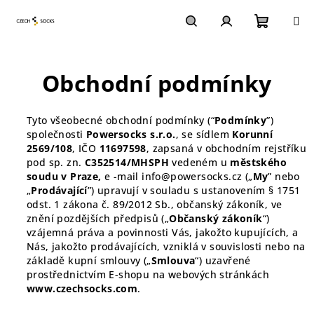
Přejít
na
obsah
Nákupn
Hledat
Přihlášení
Obchodní podmínky
košík
Tyto všeobecné obchodní podmínky (“
Podmínky
”)
společnosti
Powersocks s.r.o.
, se sídlem
Korunní
2569/108
, IČO
11697598
, zapsaná v obchodním rejstříku
pod sp. zn.
C352514/MHSPH
vedeném u
městského
soudu v Praze,
e -mail info@powersocks.cz
(„
My
” nebo
„
Prodávající
”) upravují v souladu s ustanovením § 1751
odst. 1 zákona č. 89/2012 Sb., občanský zákoník, ve
znění pozdějších předpisů („
Občanský zákoník
“)
vzájemná práva a povinnosti Vás, jakožto kupujících, a
Nás, jakožto prodávajících, vzniklá v souvislosti nebo na
základě kupní smlouvy („
Smlouva
“) uzavřené
prostřednictvím E-shopu na webových stránkách
www.czechsocks.com
.