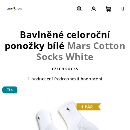
Přejít
na
obsah
Nákupn
Hledat
Přihlášení
Bavlněné celoroční
košík
ponožky bílé
Mars Cotton
Socks White
CZECH SOCKS
Průměrné
1 hodnocení
Podrobnosti hodnocení
hodnocení
Tip
produktu
je
5,0
z
5
hvězdiček.