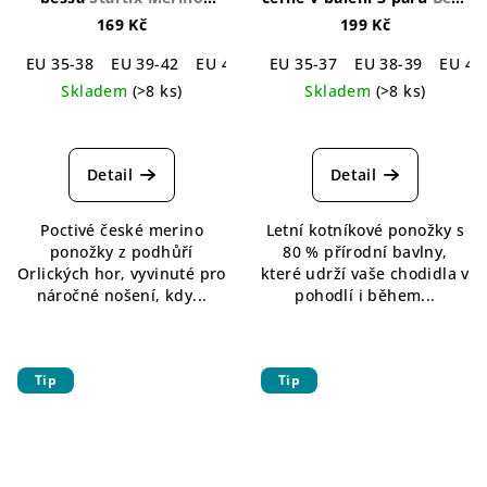
Socks Bessa
Cotton Black Socks 3-
169 Kč
199 Kč
pack
EU 35-38
EU 39-42
EU 43-46
EU 35-37
EU 38-39
EU 41
Skladem
(>8 ks)
Skladem
(>8 ks)
Průměrné
Průměrné
hodnocení
hodnocení
produktu
produktu
Detail
Detail
je
je
5,0
4,4
Poctivé české merino
Letní kotníkové ponožky s
z
z
ponožky z podhůří
80 % přírodní bavlny,
5
5
Orlických hor, vyvinuté pro
které udrží vaše chodidla v
hvězdiček.
hvězdiček.
náročné nošení, kdy...
pohodlí i během...
Tip
Tip