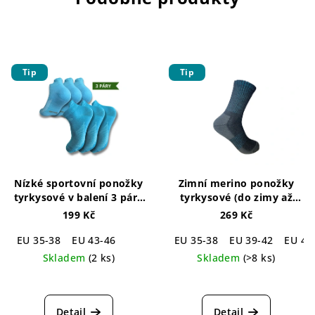
Tip
Tip
Nízké sportovní ponožky
Zimní merino ponožky
tyrkysové v balení 3 párů
tyrkysové (do zimy až
Snake Cotton Socks
-30°C )
Wito Winter
199 Kč
269 Kč
Turquoise - 3 pack
Merino Socks Turquoise
EU 35-38
EU 43-46
EU 35-38
EU 39-42
EU 43
Skladem
(2 ks)
Skladem
(>8 ks)
Průměrné
Průměrné
hodnocení
hodnocení
produktu
produktu
Detail
Detail