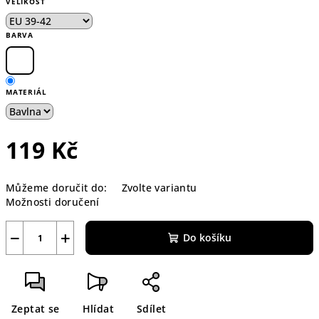
VELIKOST
BARVA
MATERIÁL
119 Kč
Měrná
Můžeme doručit do:
Zvolte variantu
cena:
Možnosti doručení
−
+
Do košíku
Zeptat se
Hlídat
Sdílet