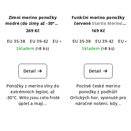
Zimní merino ponožky
Funkční merino ponožky
modré (do zimy až -30°C )
červené
Startix Merino
Wito Winter Merino Socks
Socks Red
269 Kč
169 Kč
Blue
EU 35-38
EU 39-42
EU 43-46
EU 35-38
EU 39-42
EU 43
Skladem
(>8 ks)
Skladem
(>8 ks)
Průměrné
Průměrné
hodnocení
hodnocení
produktu
produktu
Detail
Detail
je
je
5,0
5,0
Ponožky z merino vlny do
Poctivé české merino
z
z
extrémních teplot, až
ponožky z podhůří
5
5
-30°C. Wito jsou celo-froté
Orlických hor, vyvinuté pro
hvězdiček.
hvězdiček.
úplet a mají...
náročné nošení, kdy...