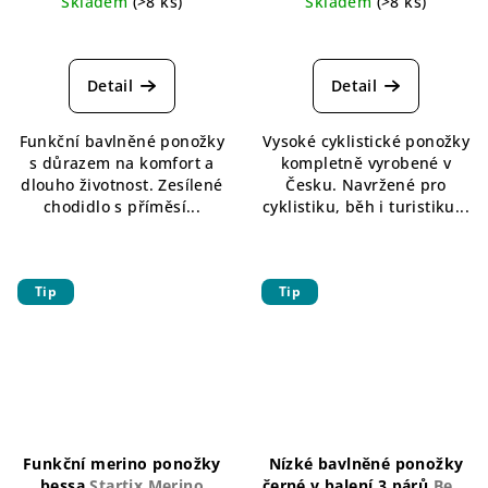
Skladem
(>8 ks)
Skladem
(>8 ks)
Průměrné
Průměrné
hodnocení
hodnocení
produktu
produktu
Detail
Detail
je
je
5,0
5,0
Funkční bavlněné ponožky
Vysoké cyklistické ponožky
z
z
s důrazem na komfort a
kompletně vyrobené v
5
5
dlouho životnost. Zesílené
Česku. Navržené pro
hvězdiček.
hvězdiček.
chodidlo s příměsí...
cyklistiku, běh i turistiku...
Tip
Tip
Funkční merino ponožky
Nízké bavlněné ponožky
bessa
Startix Merino
černé v balení 3 párů
Beth