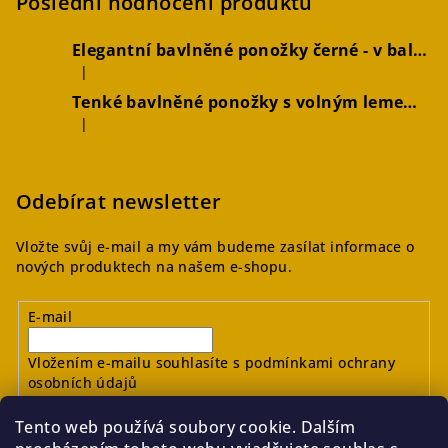
Poslední hodnocení produktů
Elegantní bavlněné ponožky černé - v balení 2 párů
|
Hodnocení produktu je 5 z 5 hvězdiček.
Tenké bavlněné ponožky s volným lemem hořčicové, 2 páry
|
Hodnocení produktu je 4 z 5 hvězdiček.
Odebírat newsletter
Vložte svůj e-mail a my vám budeme zasílat informace o
nových produktech na našem e-shopu.
E-mail
Vložením e-mailu souhlasíte s
podmínkami ochrany
osobních údajů
Tento web používá soubory cookie. Dalším
Přihlásit se