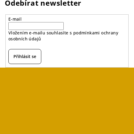
Odebírat newsletter
E-mail
Vložením e-mailu souhlasíte s
podmínkami ochrany
osobních údajů
Přihlásit se
Z
á
p
a
t
í