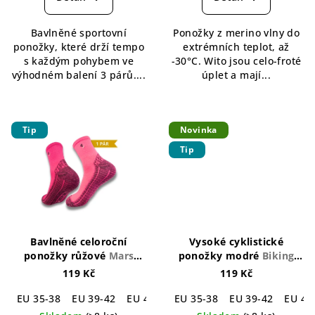
je
je
4,5
4,5
Bavlněné sportovní
Ponožky z merino vlny do
z
z
ponožky, které drží tempo
extrémních teplot, až
5
5
s každým pohybem ve
-30°C. Wito jsou celo-froté
hvězdiček.
hvězdiček.
výhodném balení 3 párů....
úplet a mají...
Tip
Novinka
Tip
Bavlněné celoroční
Vysoké cyklistické
ponožky růžové
Mars
ponožky modré
Biking
Cotton Socks Magenta
Socks Blue
119 Kč
119 Kč
EU 35-38
EU 39-42
EU 43-46
EU 35-38
EU 39-42
EU 43