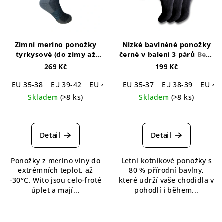
Zimní merino ponožky
Nízké bavlněné ponožky
tyrkysové (do zimy až
černé v balení 3 párů
Beth
-30°C )
Wito Winter
Cotton Black Socks 3-
269 Kč
199 Kč
Merino Socks Turquoise
pack
EU 35-38
EU 39-42
EU 43-46
EU 35-37
EU 38-39
EU 41
Skladem
(>8 ks)
Skladem
(>8 ks)
Průměrné
Průměrné
hodnocení
hodnocení
produktu
produktu
Detail
Detail
je
je
4,5
4,4
Ponožky z merino vlny do
Letní kotníkové ponožky s
z
z
extrémních teplot, až
80 % přírodní bavlny,
5
5
-30°C. Wito jsou celo-froté
které udrží vaše chodidla v
hvězdiček.
hvězdiček.
úplet a mají...
pohodlí i během...