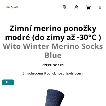
Přejít
na
obsah
Nákupn
Hledat
Přihlášení
Zimní merino ponožky
košík
modré (do zimy až -30°C )
Wito Winter Merino Socks
Blue
CZECH SOCKS
Průměrné
3 hodnocení
Podrobnosti hodnocení
hodnocení
Tip
produktu
je
5,0
z
5