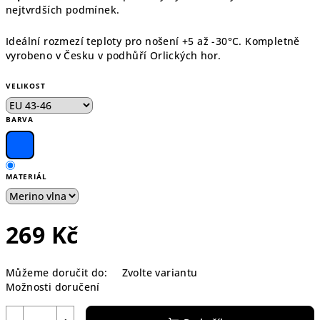
nejtvrdších podmínek.
Ideální rozmezí teploty pro nošení +5 až -30°C. Kompletně
vyrobeno v Česku v podhůří Orlických hor.
VELIKOST
BARVA
MATERIÁL
269 Kč
Měrná
Můžeme doručit do:
Zvolte variantu
cena:
Možnosti doručení