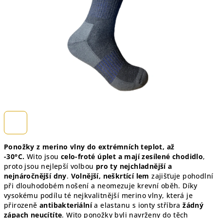
hvězdiček.
Ponožky z merino vlny do extrémních teplot, až
-30°C.
Wito jsou
celo-froté úplet a mají zesílené chodidlo
,
proto jsou nejlepší volbou
pro ty nejchladnější a
nejnáročnější dny
.
Volnější, neškrtící lem
zajišťuje pohodlní
při dlouhodobém nošení a neomezuje krevní oběh. Díky
vysokému podílu té nejkvalitnější merino vlny, která je
přirozeně
antibakteriální
a elastanu s ionty stříbra
žádný
zápach neucítíte
. Wito ponožky byli navrženy do těch