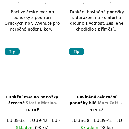
je
je
5,0
5,0
Poctivé české merino
Funkční bavlněné ponožky
z
z
ponožky z podhůří
s důrazem na komfort a
5
5
Orlických hor, vyvinuté pro
dlouho životnost. Zesílené
hvězdiček.
hvězdiček.
náročné nošení, kdy...
chodidlo s příměsí...
Tip
Tip
Funkční merino ponožky
Bavlněné celoroční
červené
Startix Merino
ponožky bílé
Mars Cotton
Socks Red
Socks White
169 Kč
119 Kč
EU 35-38
EU 39-42
EU 43-46
EU 35-38
EU 39-42
EU 43
Skladem
(>8 ks)
Skladem
(>8 ks)