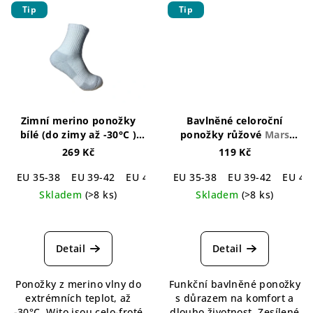
Tip
Tip
Zimní merino ponožky
Bavlněné celoroční
bílé (do zimy až -30°C )
ponožky růžové
Mars
Wito Winter Merino Socks
Cotton Socks Magenta
269 Kč
119 Kč
White
EU 35-38
EU 39-42
EU 43-46
EU 35-38
EU 39-42
EU 43
Skladem
(>8 ks)
Skladem
(>8 ks)
Průměrné
Průměrné
hodnocení
hodnocení
produktu
produktu
Detail
Detail
je
je
5,0
5,0
Ponožky z merino vlny do
Funkční bavlněné ponožky
z
z
extrémních teplot, až
s důrazem na komfort a
5
5
-30°C. Wito jsou celo-froté
dlouho životnost. Zesílené