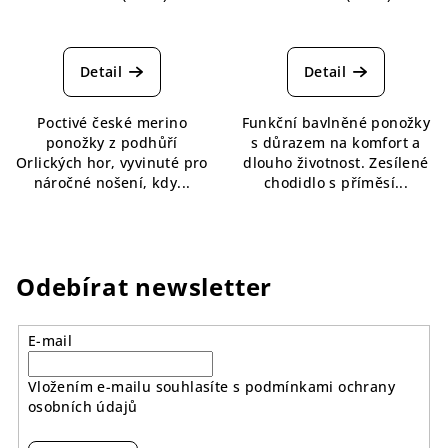
Průměrné
Průměrné
hodnocení
hodnocení
produktu
produktu
Detail
Detail
je
je
5,0
5,0
Poctivé české merino
Funkční bavlněné ponožky
z
z
ponožky z podhůří
s důrazem na komfort a
5
5
Orlických hor, vyvinuté pro
dlouho životnost. Zesílené
hvězdiček.
hvězdiček.
náročné nošení, kdy...
chodidlo s příměsí...
Odebírat newsletter
E-mail
Vložením e-mailu souhlasíte s
podmínkami ochrany
osobních údajů