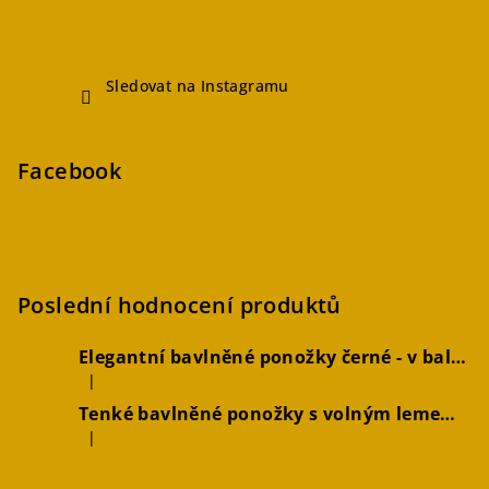
Sledovat na Instagramu
Facebook
Poslední hodnocení produktů
Elegantní bavlněné ponožky černé - v balení 2 párů
|
Hodnocení produktu je 5 z 5 hvězdiček.
Tenké bavlněné ponožky s volným lemem hořčicové, 2 páry
|
Hodnocení produktu je 4 z 5 hvězdiček.