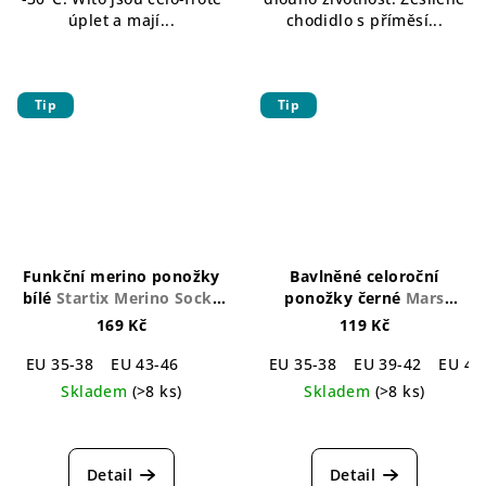
hvězdiček.
hvězdiček.
úplet a mají...
chodidlo s příměsí...
Tip
Tip
Funkční merino ponožky
Bavlněné celoroční
bílé
Startix Merino Socks
ponožky černé
Mars
White
Cotton Socks Black
169 Kč
119 Kč
EU 35-38
EU 43-46
EU 35-38
EU 39-42
EU 43
Skladem
(>8 ks)
Skladem
(>8 ks)
Průměrné
Průměrné
hodnocení
hodnocení
produktu
produktu
Detail
Detail