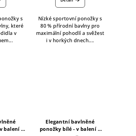
duktu
produktu
je
5,0
 ponožky s
Nízké sportovní ponožky s
z
lny, které
80 % přírodní bavlny pro
5
didla v
maximální pohodlí a svěžest
zdiček.
hvězdiček.
hem...
i v horkých dnech....
vlněné
Elegantní bavlněné
v balení 2
ponožky bílé - v balení 2