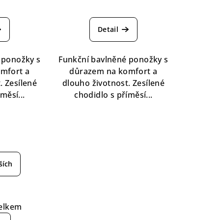
ůměrné
Průměrné
nocení
hodnocení
Detail
duktu
produktu
je
5,0
 ponožky s
Funkční bavlněné ponožky s
z
mfort a
důrazem na komfort a
5
. Zesílené
dlouho životnost. Zesílené
zdiček.
hvězdiček.
měsí...
chodidlo s příměsí...
ších
elkem