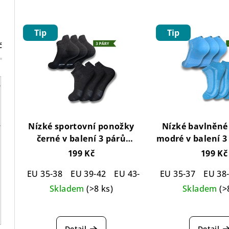
z
V
e
Tip
Tip
ý
n
č
p
í
i
p
s
r
p
o
Nízké sportovní ponožky
Nízké bavlněné
r
černé v balení 3 párů
modré v balení 
d
Snake Cotton Socks Black -
Cotton Blue Soc
199 Kč
199 Kč
o
u
3 pack
EU 35-38
EU 39-42
EU 43-46
EU 35-37
EU 38
d
k
Skladem
(>8 ks)
Skladem
(>
u
t
Průměrné
Pr
k
ů
hodnocení
hod
Detail
Detail