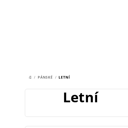
Přejít
na
obsah
/
PÁNSKÉ
/
LETNÍ
DOMŮ
Letní