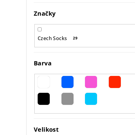
e
Značky
l
Czech Socks
29
Barva
Velikost