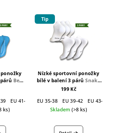
Tip
 ponožky
Nízké sportovní ponožky
3 párů
Beth
bílé v balení 3 párů
Snake
ks 3-pack
Cotton Socks White - 3
199 Kč
pack
-39
EU 41-42
EU 43-45
EU 35-38
EU 46-48
EU 39-42
EU 43-46
8 ks)
Skladem
(>8 ks)
ůměrné
Průměrné
nocení
hodnocení
Detail