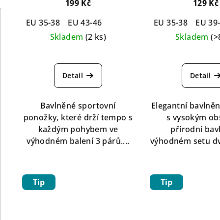
Snake Cotton Socks
párů
Simply Cot
199 Kč
129 Kč
Turquoise - 3 pack
Socks 2-p
EU 35-38
EU 43-46
EU 35-38
EU 39
Skladem
(2 ks)
Skladem
(>
Průměrné
Pr
hodnocení
hod
Detail
Detail
produktu
pro
je
je
4,5
4,5
Bavlněné sportovní
Elegantní bavlně
z
z
ponožky, které drží tempo s
s vysokým o
5
5
každým pohybem ve
přírodní bav
hvězdiček.
hvě
výhodném balení 3 párů....
výhodném setu dv
Tip
Tip