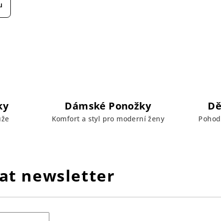
u
ky
Dámské Ponožky
Dě
uže
Komfort a styl pro moderní ženy
Pohodl
at newsletter