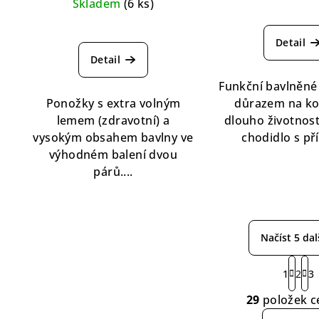
Skladem
(6 ks)
Pr
Průměrné
hod
Detail
hodnocení
pro
Detail
produktu
je
je
5,0
Funkční bavlněné
5,0
z
Ponožky s extra volným
důrazem na ko
z
5
lemem (zdravotní) a
dlouho životnost
5
hvě
vysokým obsahem bavlny ve
chodidlo s pří
hvězdiček.
výhodném balení dvou
párů....
Načíst 5 dal
S
1
2
3
t
O
r
29
položek c
v
á