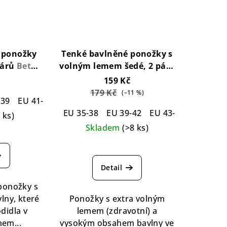
 ponožky
Tenké bavlněné ponožky s
 párů
Beth
volným lemem šedé, 2 páry
cks 3-pack
Loose Top Cotton Socks
159 Kč
Grey 2-pack
179 Kč
(–11 %)
48
-39
EU 41-42
EU 43-45
EU 46-48
EU 35-38
EU 39-42
EU 43-46
EU 47-5
6 ks)
Skladem
(>8 ks)
ůměrné
nocení
duktu
Detail
 ponožky s
lny, které
Ponožky s extra volným
didla v
lemem (zdravotní) a
zdiček.
hem...
vysokým obsahem bavlny ve