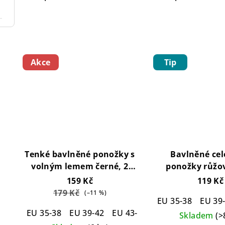
Akce
Tip
Tenké bavlněné ponožky s
Bavlněné cel
volným lemem černé, 2
ponožky růžo
páry
Loose Top Cotton
Cotton Socks 
159 Kč
119 Kč
Socks Black 2-pack
179 Kč
(–11 %)
EU 35-38
EU 39
EU 35-38
EU 39-42
EU 43-46
EU 47-50
Skladem
(>