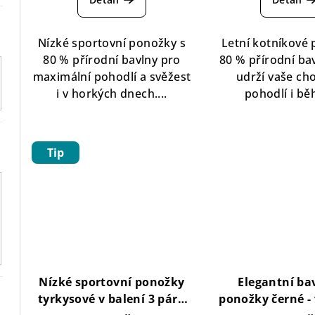
produktu
pro
t
je
je
ů
5,0
5,0
Nízké sportovní ponožky s
Letní kotníkové
z
z
80 % přírodní bavlny pro
80 % přírodní bav
5
5
maximální pohodlí a svěžest
udrží vaše cho
hvězdiček.
hvě
i v horkých dnech....
pohodlí i bě
Tip
Nízké sportovní ponožky
Elegantní ba
tyrkysové v balení 3 párů
ponožky černé - 