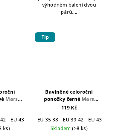
výhodném balení dvou
párů....
Tip
oroční
Bavlněné celoroční
vé
Mars
ponožky černé
Mars
Magenta
Cotton Socks Black
119 Kč
-42
EU 43-46
EU 35-38
EU 39-42
EU 43-46
8 ks)
Skladem
(>8 ks)