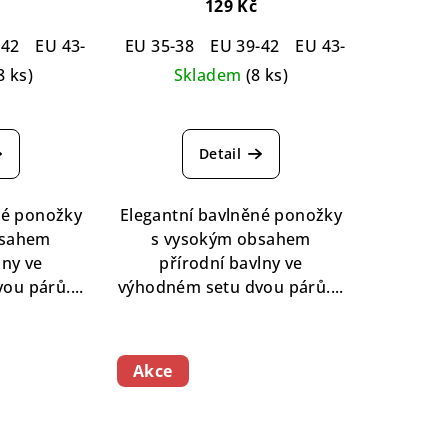
ton Black
párů
Simply Cotton White
129 Kč
ack
Socks - 2 pack
-42
EU 43-46
EU 35-38
EU 39-42
EU 43-46
8 ks)
Skladem
(8 ks)
ůměrné
nocení
Detail
duktu
né ponožky
Elegantní bavlněné ponožky
bsahem
s vysokým obsahem
lny ve
přírodní bavlny ve
zdiček.
ou párů....
výhodném setu dvou párů....
Akce