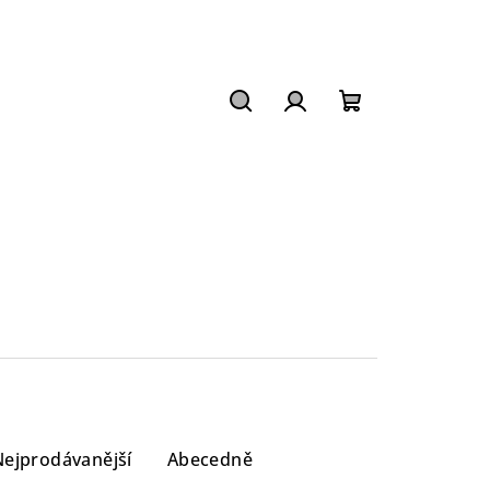
Hledat
Přihlášení
Nákupní
košík
Nejprodávanější
Abecedně