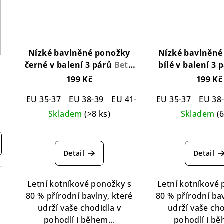
Nízké bavlněné ponožky
Nízké bavlněné
černé v balení 3 párů
Beth
bílé v balení 3
Cotton Black Socks 3-pack
Cotton White So
199 Kč
199 Kč
EU 35-37
EU 38-39
EU 41-42
EU 43-45
EU 35-37
EU 46-
EU 38
Skladem
(>8 ks)
Skladem
(
Průměrné
Pr
hodnocení
hod
Detail
Detail
produktu
pro
je
je
4,4
5,0
Letní kotníkové ponožky s
Letní kotníkové
z
z
80 % přírodní bavlny, které
80 % přírodní bav
5
5
udrží vaše chodidla v
udrží vaše cho
hvězdiček.
hvě
pohodlí i během...
pohodlí i bě