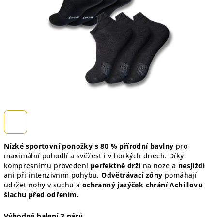
hvězdiček.
Nízké sportovní ponožky s 80 % přírodní bavlny
pro
maximální pohodlí a svěžest i v horkých dnech. Díky
kompresnímu provedení
perfektně drží
na noze a
nesjíždí
ani při intenzivním pohybu.
Odvětrávací zóny
pomáhají
udržet nohy v suchu a
ochranný jazýček chrání Achillovu
šlachu před odřením.
Výhodné balení 3 párů.