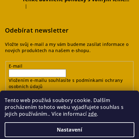
|
Hodnocení produktu je 4 z 5 hvězdiček.
Odebírat newsletter
Vložte svůj e-mail a my vám budeme zasílat informace o
nových produktech na našem e-shopu.
E-mail
Vložením e-mailu souhlasíte s
podmínkami ochrany
osobních údajů
Tento web používá soubory cookie. Dalším
Přihlásit se
procházením tohoto webu vyjadřujete souhlas s
jejich používáním.. Více informací
zde
.
Nastavení