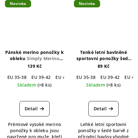
Novinka
Novinka
Pánské merino ponožky k
Tenké letní bavlněné
obleku
Simply Merino
sportovní ponožky šedé
Business Socks
Noizy Grey Thin Summer
139 Kč
89 Kč
Cotton Sport Socks
EU 35-38
EU 39-42
EU 43-46
EU 35-38
EU 39-42
EU 43
Skladem
(>8 ks)
Skladem
(>8 ks)
Průměrné
hodnocení
produktu
Detail
Detail
je
5,0
Prémiové vysoké merino
Lehké letní sportovní
z
ponožky k obleku jsou
ponožky v šedé barvě z
5
navržené pro muže, kteří
přírodní bavlny vhodné
hvězdiček.