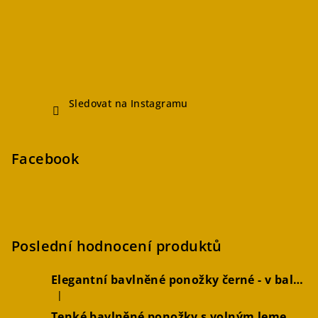
Sledovat na Instagramu
Facebook
Poslední hodnocení produktů
Elegantní bavlněné ponožky černé - v balení 2 párů
|
Hodnocení produktu je 5 z 5 hvězdiček.
Tenké bavlněné ponožky s volným lemem hořčicové, 2 páry