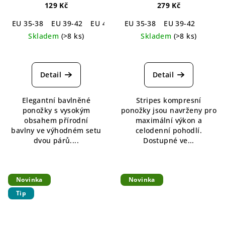
párů
Simply Cotton Black
páry (Fitness Men)
Stripes
129 Kč
279 Kč
Socks 2-pack
Compression Cotton
Socks For Men - 3 pack
EU 35-38
EU 39-42
EU 43-46
EU 35-38
EU 39-42
Skladem
(>8 ks)
Skladem
(>8 ks)
Průměrné
Průměrné
hodnocení
hodnocení
produktu
produktu
Detail
Detail
je
je
4,5
5,0
Elegantní bavlněné
Stripes kompresní
z
z
ponožky s vysokým
ponožky jsou navrženy pro
5
5
obsahem přírodní
maximální výkon a
hvězdiček.
hvězdiček.
bavlny ve výhodném setu
celodenní pohodlí.
dvou párů....
Dostupné ve...
Novinka
Novinka
Tip