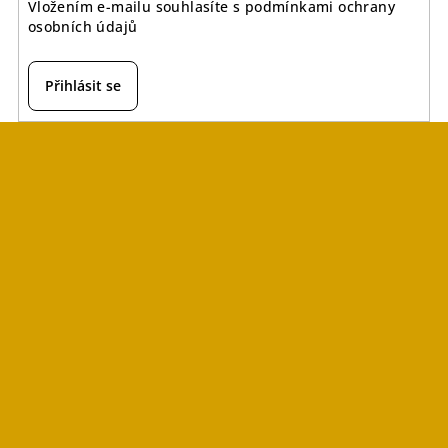
Vložením e-mailu souhlasíte s
podmínkami ochrany
osobních údajů
Přihlásit se
Z
á
p
a
t
í