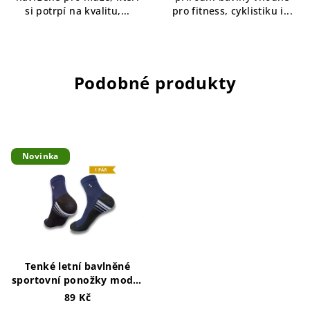
si potrpí na kvalitu,...
pro fitness, cyklistiku i...
Podobné produkty
Novinka
Tenké letní bavlněné
sportovní ponožky modré
Noizy Blue Thin Summer
89 Kč
Cotton Sport Socks