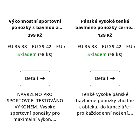
Výkonnostní sportovní
Pánské vysoké tenké
ponožky s bavlnou a
bavlněné ponožky černé –
zesílením
🇨🇿 Limitovaná
2 páry
Simply Cotton
299 Kč
139 Kč
edice ICE ELITE
Black High Socks 2-pack
EU 35-38
EU 39-42
EU 43-46
EU 35-38
EU 39-42
EU 43
Skladem
(>8 ks)
Skladem
(>8 ks)
Průměrné
hodnocení
produktu
Detail
Detail
je
5,0
NAVRŽENO PRO
Tenké vysoké pánské
z
SPORTOVCE. TESTOVÁNO
bavlněné ponožky vhodné
5
VÝKONEM. Vysoké
k obleku, do kanceláře i
hvězdiček.
sportovní ponožky pro
pro každodenní nošení....
maximální výkon,...