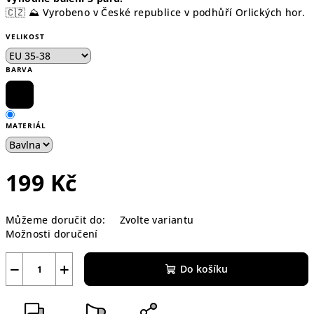
🇨🇿 ⛰️ Vyrobeno v České republice v podhůří Orlických hor.
VELIKOST
BARVA
MATERIÁL
199 Kč
Měrná
Můžeme doručit do:
Zvolte variantu
cena:
Možnosti doručení
−
+
Do košíku