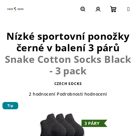
Přejít
na
obsah
Nákupn
Hledat
Přihlášení
Nízké sportovní ponožky
košík
černé v balení 3 párů
Snake Cotton Socks Black
- 3 pack
CZECH SOCKS
Průměrné
2 hodnocení
Podrobnosti hodnocení
hodnocení
Tip
produktu
je
5,0
z
5