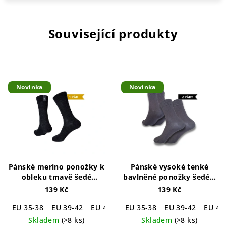
Související produkty
Novinka
Novinka
Pánské merino ponožky k
Pánské vysoké tenké
obleku tmavě šedé
bavlněné ponožky šedé –
Simply Merino Business
2 páry
Simply Cotton Grey
139 Kč
139 Kč
Socks Dark Grey
High Socks 2-pack
EU 35-38
EU 39-42
EU 43-46
EU 35-38
EU 47-50
EU 39-42
EU 43
Skladem
(>8 ks)
Skladem
(>8 ks)