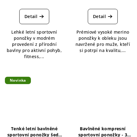
Průměrné
hodnocení
produktu
Detail
Detail
je
5,0
Lehké letní sportovní
Prémiové vysoké merino
z
ponožky v modrém
ponožky k obleku jsou
5
provedení z přírodní
navržené pro muže, kteří
hvězdiček.
bavlny pro aktivní pohyb,
si potrpí na kvalitu,...
fitness,...
Novinka
Tenké letní bavlněné
Bavlněné kompresní
sportovní ponožky šedé
sportovní ponožky - 3