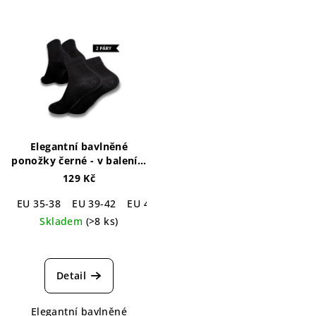
Elegantní bavlněné
ponožky černé - v balení 2
párů
Simply Cotton Black
129 Kč
Socks 2-pack
EU 35-38
EU 39-42
EU 43-46
Skladem
(>8 ks)
Průměrné
hodnocení
produktu
Detail
je
4,5
Elegantní bavlněné
z