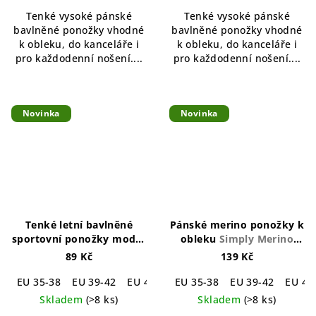
Tenké vysoké pánské
Tenké vysoké pánské
bavlněné ponožky vhodné
bavlněné ponožky vhodné
k obleku, do kanceláře i
k obleku, do kanceláře i
pro každodenní nošení....
pro každodenní nošení....
Novinka
Novinka
Tenké letní bavlněné
Pánské merino ponožky k
sportovní ponožky modré
obleku
Simply Merino
Noizy Blue Thin Summer
Business Socks
89 Kč
139 Kč
Cotton Sport Socks
EU 35-38
EU 39-42
EU 43-46
EU 35-38
EU 47-50
EU 39-42
EU 43
Skladem
(>8 ks)
Skladem
(>8 ks)