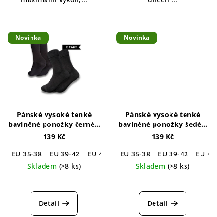
Novinka
Novinka
Pánské vysoké tenké
Pánské vysoké tenké
bavlněné ponožky černé –
bavlněné ponožky šedé –
2 páry
Simply Cotton
2 páry
Simply Cotton Grey
139 Kč
139 Kč
Black High Socks 2-pack
High Socks 2-pack
EU 35-38
EU 39-42
EU 43-46
EU 35-38
EU 39-42
EU 43
Skladem
(>8 ks)
Skladem
(>8 ks)
Detail
Detail