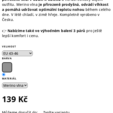
outfitu. Merino vlna
je přirozeně prodyšná, odvádí vlhkost
a pomáhá udržovat optimální teplotu nohou
během celého
dne. V létě chladí, v zimě hřeje. Kompletně vyrobeno v
Česku.
👉
Nabízíme také ve výhodném balení 3 párů
pro ještě
lepší komfort i cenu.
VELIKOST
BARVA
MATERIÁL
139 Kč
Měrná
Můžeme doručit do:
Zvolte variantu