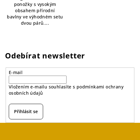
ponožky s vysokým
5
obsahem přírodní
hvězdiček.
bavlny ve výhodném setu
dvou párů....
Odebírat newsletter
E-mail
Vložením e-mailu souhlasíte s
podmínkami ochrany
osobních údajů
Přihlásit se
Z
á