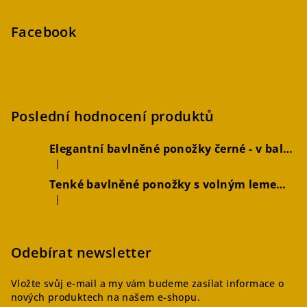
Facebook
Poslední hodnocení produktů
Elegantní bavlněné ponožky černé - v balení 2 párů
|
Hodnocení produktu je 5 z 5 hvězdiček.
Tenké bavlněné ponožky s volným lemem hořčicové, 2 páry
|
Hodnocení produktu je 4 z 5 hvězdiček.
Odebírat newsletter
Vložte svůj e-mail a my vám budeme zasílat informace o
nových produktech na našem e-shopu.