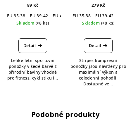
Noizy Grey Thin Summer
páry (Fitness Men)
Stripes
89 Kč
279 Kč
Cotton Sport Socks
Compression Cotton
Socks For Men - 3 pack
EU 35-38
EU 39-42
EU 43-46
EU 35-38
EU 47-50
EU 39-42
Skladem
(>8 ks)
Skladem
(>8 ks)
Průměrné
hodnocení
produktu
Detail
Detail
je
5,0
Lehké letní sportovní
Stripes kompresní
z
ponožky v šedé barvě z
ponožky jsou navrženy pro
5
přírodní bavlny vhodné
maximální výkon a
hvězdiček.
pro fitness, cyklistiku i...
celodenní pohodlí.
Dostupné ve...
Podobné produkty