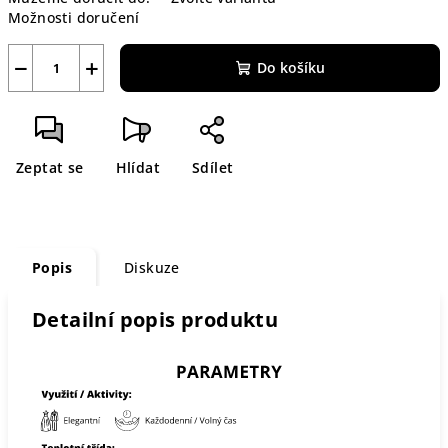
cena:
Možnosti doručení
−
+
Do košíku
Zeptat se
Hlídat
Sdílet
Popis
Diskuze
Detailní popis produktu