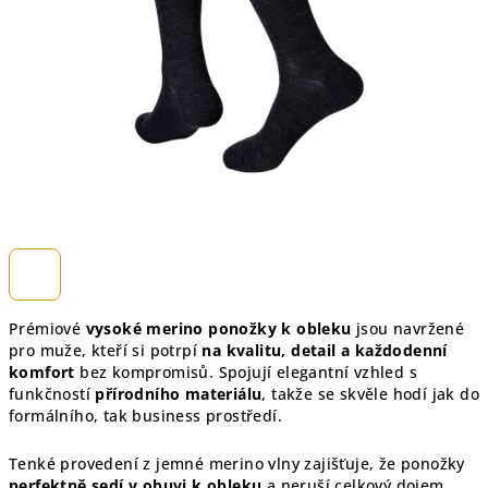
hvězdiček.
Prémiové
vysoké merino ponožky k obleku
jsou navržené
pro muže, kteří si potrpí
na kvalitu, detail a každodenní
komfort
bez kompromisů. Spojují elegantní vzhled s
funkčností
přírodního materiálu
, takže se skvěle hodí jak do
formálního, tak business prostředí.
Tenké provedení z jemné merino vlny zajišťuje, že ponožky
perfektně sedí v obuvi k obleku
a neruší celkový dojem