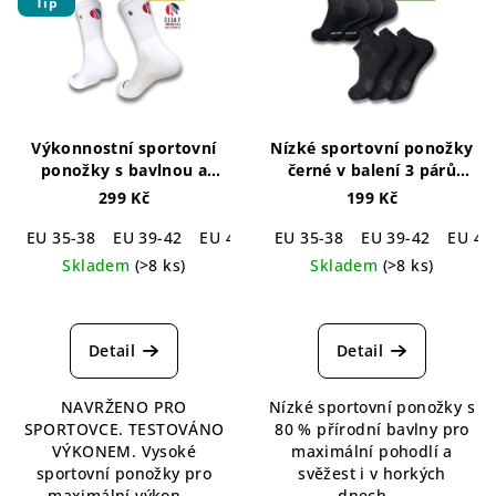
Tip
Výkonnostní sportovní
Nízké sportovní ponožky
ponožky s bavlnou a
černé v balení 3 párů
zesílením
🇨🇿 Limitovaná
Snake Cotton Socks Black
299 Kč
199 Kč
edice ICE ELITE
- 3 pack
EU 35-38
EU 39-42
EU 43-46
EU 35-38
EU 39-42
EU 43
Skladem
(>8 ks)
Skladem
(>8 ks)
Průměrné
Průměrné
hodnocení
hodnocení
produktu
produktu
Detail
Detail
je
je
5,0
5,0
NAVRŽENO PRO
Nízké sportovní ponožky s
z
z
SPORTOVCE. TESTOVÁNO
80 % přírodní bavlny pro
5
5
VÝKONEM. Vysoké
maximální pohodlí a
hvězdiček.
hvězdiček.
sportovní ponožky pro
svěžest i v horkých
maximální výkon,...
dnech....