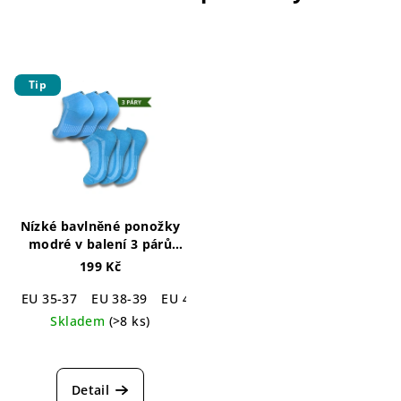
Tip
Nízké bavlněné ponožky
modré v balení 3 párů
Beth Cotton Blue Socks 3-
199 Kč
pack
EU 35-37
EU 38-39
EU 41-42
EU 43-45
EU 46-48
Skladem
(>8 ks)
Průměrné
hodnocení
produktu
Detail