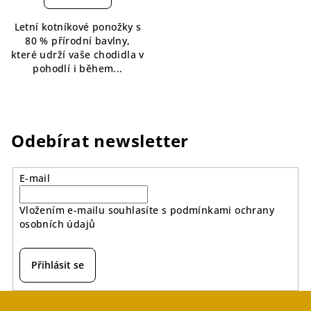
je
5,0
Letní kotníkové ponožky s
z
80 % přírodní bavlny,
5
které udrží vaše chodidla v
hvězdiček.
pohodlí i během...
Odebírat newsletter
E-mail
Vložením e-mailu souhlasíte s
podmínkami ochrany
osobních údajů
Přihlásit se
Z