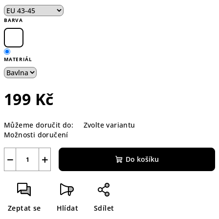
BARVA
MATERIÁL
199 Kč
Měrná
Můžeme doručit do:
Zvolte variantu
cena:
Možnosti doručení
−
+
Do košíku
Zeptat se
Hlídat
Sdílet