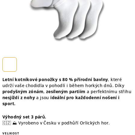
Letní kotníkové ponožky s
80 % přírodní bavlny
, které
udrží vaše chodidla v pohodlí i během horkých dnů. Díky
prodyšným zónám
,
zesíleným partiím
a perfektnímu střihu
nesjíždí z nohy
a jsou
ideální pro každodenní nošení i
sport.
Výhodný set 3 párů.
🇨🇿 ⛰️ Vyrobeno v Česku v podhůří Orlických hor.
VELIKOST