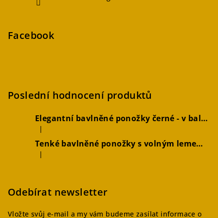
Facebook
Poslední hodnocení produktů
Elegantní bavlněné ponožky černé - v balení 2 párů
|
Hodnocení produktu je 5 z 5 hvězdiček.
Tenké bavlněné ponožky s volným lemem hořčicové, 2 páry
|
Hodnocení produktu je 4 z 5 hvězdiček.
Odebírat newsletter
Vložte svůj e-mail a my vám budeme zasílat informace o