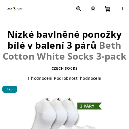
Přejít
na
obsah
Nákupn
Hledat
Přihlášení
Nízké bavlněné ponožky
košík
bílé v balení 3 párů
Beth
Cotton White Socks 3-pack
CZECH SOCKS
Průměrné
1 hodnocení
Podrobnosti hodnocení
hodnocení
Tip
produktu
je
5,0
z
5
hvězdiček.