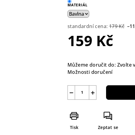
MATERIÁL
standardní cena:
179 Kč
–1
159 Kč
Měrná
cena:
Můžeme doručit do:
Zvolte 
Možnosti doručení
−
+
Tisk
Zeptat se