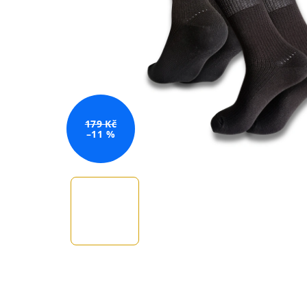
179 Kč
–11 %