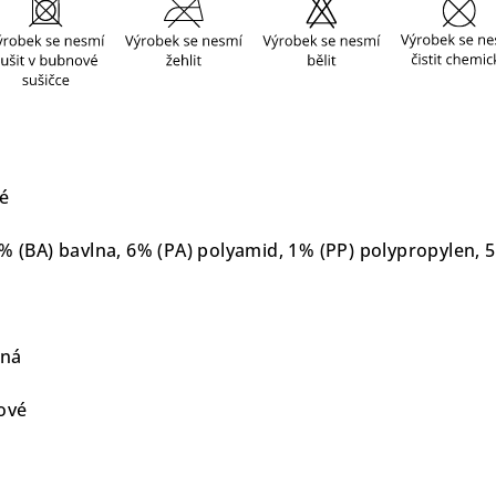
ké
% (BA) bavlna, 6% (PA) polyamid, 1% (PP) polypropylen, 5
rná
ové