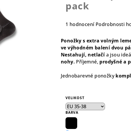
pack
Průměrné
1 hodnocení
Podrobnosti h
hodnocení
produktu
Ponožky s extra volným lem
je
ve výhodném balení dvou pá
5,0
Nestahují, netlačí
a jsou ideá
z
nohy.
Příjemné,
prodyšné a 
5
hvězdiček.
Jednobarevné ponožky
kompl
VELIKOST
BARVA