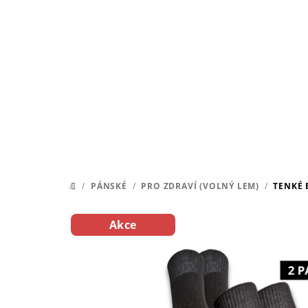
Přejít
na
obsah
/
PÁNSKÉ
/
PRO ZDRAVÍ (VOLNÝ LEM)
/
TENKÉ 
DOMŮ
Akce