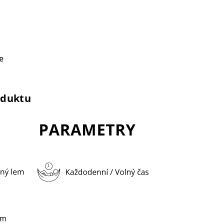
e
oduktu