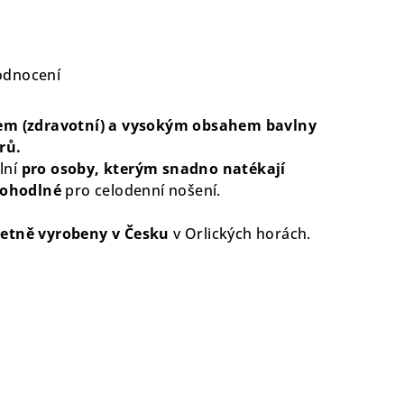
odnocení
em (zdravotní) a vysokým obsahem bavlny
rů.
lní
pro osoby, kterým snadno natékají
pohodlné
pro celodenní nošení.
etně vyrobeny v Česku
v Orlických horách.