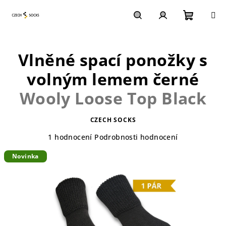
Přejít
na
obsah
Nákupn
Hledat
Přihlášení
Vlněné spací ponožky s
košík
volným lemem černé
Wooly Loose Top Black
CZECH SOCKS
Průměrné
1 hodnocení
Podrobnosti hodnocení
hodnocení
Novinka
produktu
je
5,0
z
5
hvězdiček.