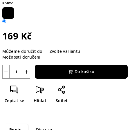
BARVA
169 Kč
Měrná
Můžeme doručit do:
Zvolte variantu
cena:
Možnosti doručení
−
+
Do košíku
Zeptat se
Hlídat
Sdílet
Popis
Diskuze