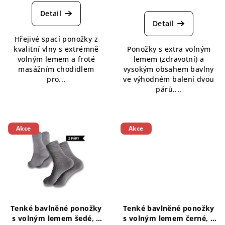
hodnocení
produktu
Detail
je
Detail
5,0
Hřejivé spací ponožky z
z
kvalitní vlny s extrémně
Ponožky s extra volným
5
volným lemem a froté
lemem (zdravotní) a
hvězdiček.
masážním chodidlem
vysokým obsahem bavlny
pro...
ve výhodném balení dvou
párů....
Akce
Akce
Tenké bavlněné ponožky
Tenké bavlněné ponožky
s volným lemem šedé, 2
s volným lemem černé, 2