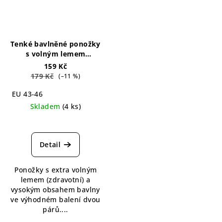
Tenké bavlněné ponožky
s volným lemem
hořčicové, 2 páry
Loose
159 Kč
Top Cotton Socks
179 Kč
(–11 %)
Mustard 2-pack
EU 43-46
Skladem
(4 ks)
Průměrné
hodnocení
produktu
Detail
je
4,0
Ponožky s extra volným
z
lemem (zdravotní) a
5
vysokým obsahem bavlny
hvězdiček.
ve výhodném balení dvou
párů....