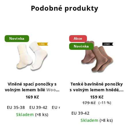
Podobné produkty
Novinka
Akce
Novinka
Vlněné spací ponožky s
Tenké bavlněné ponožky
volným lemem bílé
Wooly
s volným lemem hnědé, 2
Loose Top White
páry
Loose Top Cotton
169 Kč
159 Kč
Socks Brown 2-pack
179 Kč
(–11 %)
EU 35-38
EU 39-42
EU 43-46
EU 39-42
Skladem
(>8 ks)
Skladem
(>8 ks)
Průměrné