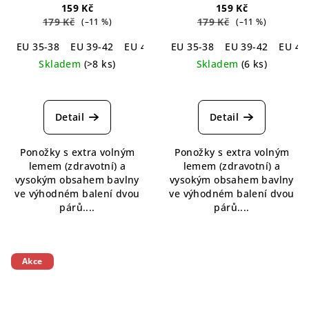
páry
Loose Top Cotton
páry
Loose Top Cotton
159 Kč
159 Kč
Socks Grey 2-pack
Socks Black 2-pack
179 Kč
179 Kč
(–11 %)
(–11 %)
EU 35-38
EU 39-42
EU 43-46
EU 35-38
EU 47-50
EU 39-42
EU 43
Skladem
(>8 ks)
Skladem
(6 ks)
Průměrné
hodnocení
produktu
Detail
Detail
je
5,0
Ponožky s extra volným
Ponožky s extra volným
z
lemem (zdravotní) a
lemem (zdravotní) a
5
vysokým obsahem bavlny
vysokým obsahem bavlny
hvězdiček.
ve výhodném balení dvou
ve výhodném balení dvou
párů....
párů....
Akce