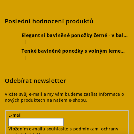
Poslední hodnocení produktů
Elegantní bavlněné ponožky černé - v balení 2 párů
|
Hodnocení produktu je 5 z 5 hvězdiček.
Tenké bavlněné ponožky s volným lemem hořčicové, 2 páry
|
Hodnocení produktu je 4 z 5 hvězdiček.
Odebírat newsletter
Vložte svůj e-mail a my vám budeme zasílat informace o
nových produktech na našem e-shopu.
E-mail
Vložením e-mailu souhlasíte s
podmínkami ochrany