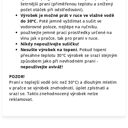
šetrnější praní (přiměřenou teplotu a snížený
počet otáček při odstřeďování).
Výrobek je možné prát v ruce ve vlažné vodě
do 30°C.
Poté jemně vyždímat a sušit ve
vodorovné poloze, nejlépe na ručníku.
používejte jemné prací prostředky určené na
vlnu jak v pračce, tak pro praní v ruce.
Nikdy nepoužívejte sušičku!
Nesušte výrobek na topení.
Pokud topení
přesáhne teplotu 30°C výrobek se srazí stejným
způsobem jako při nevhodném praní -
nepoužívejte aviváž!
POZOR!
Praní v teplejší vodě (víc než 30°C) a dlouhým mletím
v pračce se výrobek znehodnotí, úplet zplstnatí a
srazí se. Takto znehodnocený výrobek nelze
reklamovat.