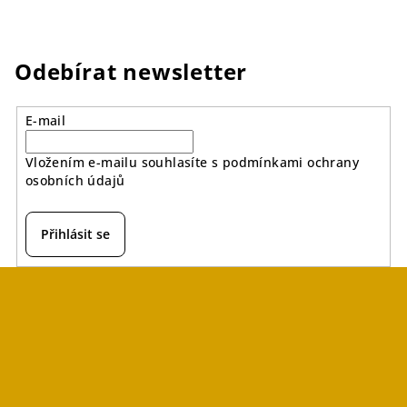
Odebírat newsletter
E-mail
Vložením e-mailu souhlasíte s
podmínkami ochrany
osobních údajů
Přihlásit se
Z
á
p
a
t
í