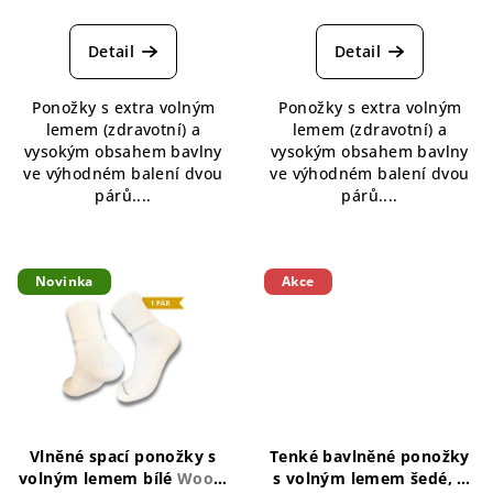
Průměrné
hodnocení
produktu
Detail
Detail
je
4,0
Ponožky s extra volným
Ponožky s extra volným
z
lemem (zdravotní) a
lemem (zdravotní) a
5
vysokým obsahem bavlny
vysokým obsahem bavlny
hvězdiček.
ve výhodném balení dvou
ve výhodném balení dvou
párů....
párů....
Novinka
Akce
Vlněné spací ponožky s
Tenké bavlněné ponožky
volným lemem bílé
Wooly
s volným lemem šedé, 2