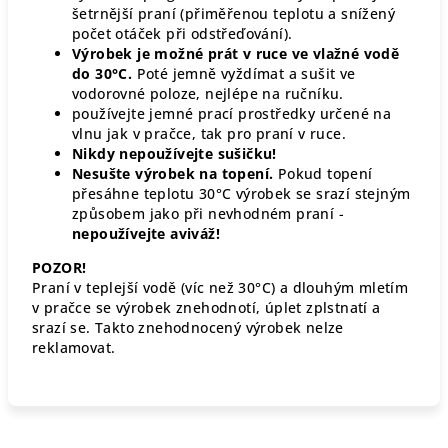
šetrnější praní (přiměřenou teplotu a snížený
počet otáček při odstřeďování).
Výrobek je možné prát v ruce ve vlažné vodě
do 30°C.
Poté jemně vyždímat a sušit ve
vodorovné poloze, nejlépe na ručníku.
používejte jemné prací prostředky určené na
vlnu jak v pračce, tak pro praní v ruce.
Nikdy nepoužívejte sušičku!
Nesušte výrobek na topení.
Pokud topení
přesáhne teplotu 30°C výrobek se srazí stejným
způsobem jako při nevhodném praní -
nepoužívejte aviváž!
POZOR!
Praní v teplejší vodě (víc než 30°C) a dlouhým mletím
v pračce se výrobek znehodnotí, úplet zplstnatí a
srazí se. Takto znehodnocený výrobek nelze
reklamovat.