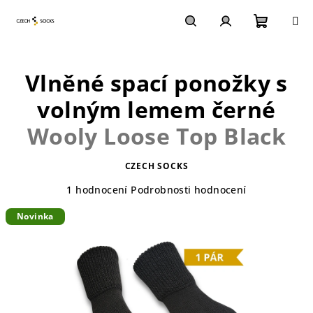
Přejít
na
obsah
Nákupn
Hledat
Přihlášení
Vlněné spací ponožky s
košík
volným lemem černé
Wooly Loose Top Black
CZECH SOCKS
Průměrné
1 hodnocení
Podrobnosti hodnocení
hodnocení
Novinka
produktu
je
5,0
z
5
hvězdiček.