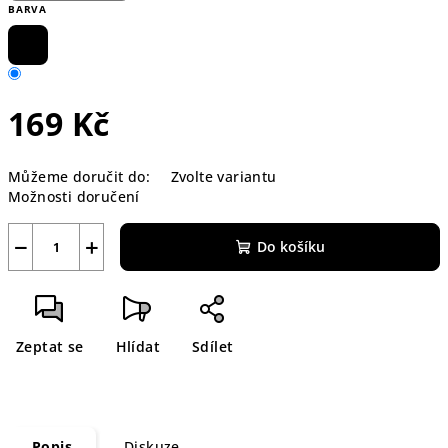
BARVA
169 Kč
Měrná
Můžeme doručit do:
Zvolte variantu
cena:
Možnosti doručení
−
+
Do košíku
Zeptat se
Hlídat
Sdílet
Popis
Diskuze