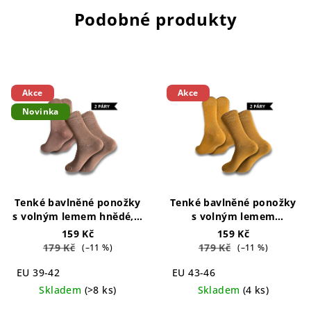
Podobné produkty
Akce
Akce
Novinka
Tenké bavlněné ponožky
Tenké bavlněné ponožky
s volným lemem hnědé, 2
s volným lemem
páry
Loose Top Cotton
hořčicové, 2 páry
Loose
159 Kč
159 Kč
Socks Brown 2-pack
Top Cotton Socks
179 Kč
179 Kč
(–11 %)
(–11 %)
Mustard 2-pack
EU 39-42
EU 43-46
Skladem
(>8 ks)
Skladem
(4 ks)