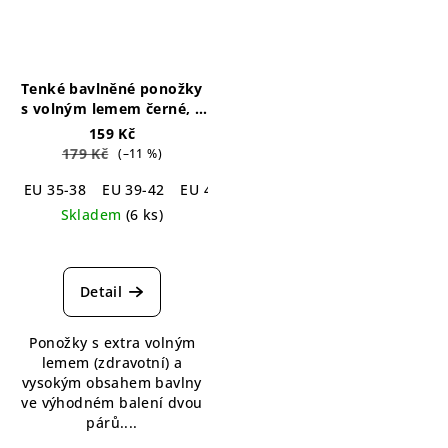
Tenké bavlněné ponožky
s volným lemem černé, 2
páry
Loose Top Cotton
159 Kč
Socks Black 2-pack
179 Kč
(–11 %)
EU 35-38
EU 39-42
EU 43-46
EU 47-50
Skladem
(6 ks)
Průměrné
hodnocení
produktu
Detail
je
5,0
Ponožky s extra volným
z
lemem (zdravotní) a
5
vysokým obsahem bavlny
hvězdiček.
ve výhodném balení dvou
párů....