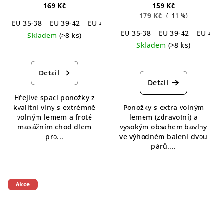
Loose Top White
páry
Loose Top Cotton
169 Kč
159 Kč
Socks Grey 2-pack
179 Kč
(–11 %)
EU 35-38
EU 39-42
EU 43-46
EU 35-38
EU 39-42
EU 43
Skladem
(>8 ks)
Skladem
(>8 ks)
Průměrné
hodnocení
produktu
Detail
je
Detail
5,0
Hřejivé spací ponožky z
z
kvalitní vlny s extrémně
Ponožky s extra volným
5
volným lemem a froté
lemem (zdravotní) a
hvězdiček.
masážním chodidlem
vysokým obsahem bavlny
pro...
ve výhodném balení dvou
párů....
Akce