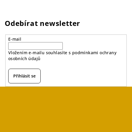
Odebírat newsletter
E-mail
Vložením e-mailu souhlasíte s
podmínkami ochrany
osobních údajů
Přihlásit se
Z
á
p
a
t
í