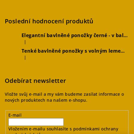
Poslední hodnocení produktů
Elegantní bavlněné ponožky černé - v balení 2 párů
|
Hodnocení produktu je 5 z 5 hvězdiček.
Tenké bavlněné ponožky s volným lemem hořčicové, 2 páry
|
Hodnocení produktu je 4 z 5 hvězdiček.
Odebírat newsletter
Vložte svůj e-mail a my vám budeme zasílat informace o
nových produktech na našem e-shopu.
E-mail
Vložením e-mailu souhlasíte s
podmínkami ochrany