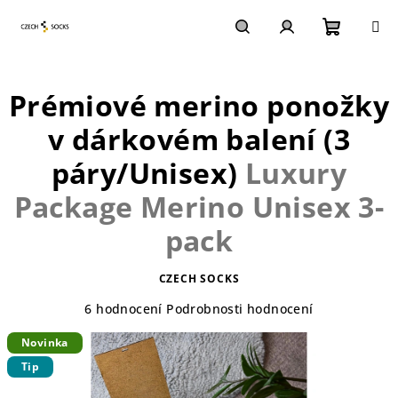
Přejít
na
obsah
Nákupn
Hledat
Přihlášení
Prémiové merino ponožky
košík
v dárkovém balení (3
páry/Unisex)
Luxury
Package Merino Unisex 3-
pack
CZECH SOCKS
Průměrné
6 hodnocení
Podrobnosti hodnocení
hodnocení
Novinka
produktu
je
Tip
4,3
z