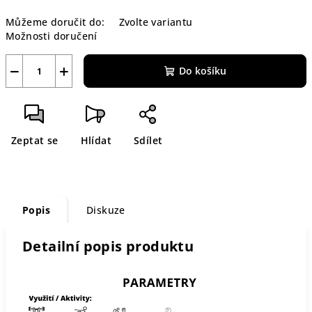
Měrná
Můžeme doručit do:
Zvolte variantu
cena:
Možnosti doručení
−
+
Do košíku
Zeptat se
Hlídat
Sdílet
Popis
Diskuze
Detailní popis produktu