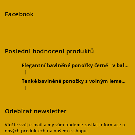
Facebook
Poslední hodnocení produktů
Elegantní bavlněné ponožky černé - v balení 2 párů
|
Hodnocení produktu je 5 z 5 hvězdiček.
Tenké bavlněné ponožky s volným lemem hořčicové, 2 páry
|
Hodnocení produktu je 4 z 5 hvězdiček.
Odebírat newsletter
Vložte svůj e-mail a my vám budeme zasílat informace o
nových produktech na našem e-shopu.