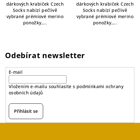
dárkových krabiček Czech
dárkových krabiček Czech
5
5
Socks nabízí pečlivě
Socks nabízí pečlivě
hvězdiček.
hvězdiček.
vybrané prémiové merino
vybrané prémiové merino
ponožky,...
ponožky,...
Odebírat newsletter
E-mail
Vložením e-mailu souhlasíte s
podmínkami ochrany
osobních údajů
Přihlásit se
Z
á