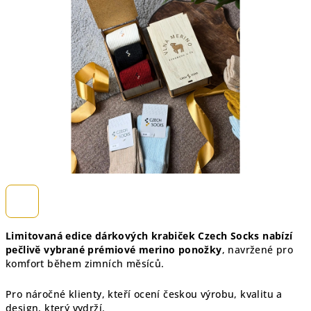
5
hvězdiček.
Limitovaná edice dárkových krabiček Czech Socks nabízí
pečlivě vybrané prémiové merino ponožky
, navržené pro
komfort během zimních měsíců.
Pro náročné klienty, kteří ocení českou výrobu, kvalitu a
design, který vydrží.