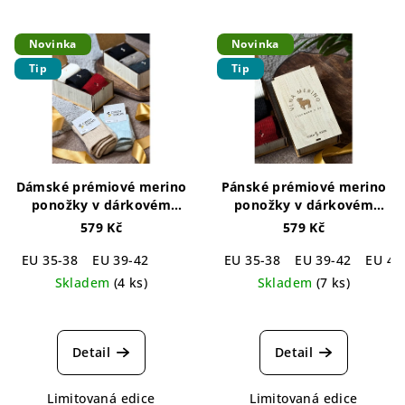
Novinka
Novinka
Tip
Tip
Dámské prémiové merino
Pánské prémiové merino
ponožky v dárkovém
ponožky v dárkovém
balení (3 páry)
Luxury
balení (3 páry)
Luxury
579 Kč
579 Kč
Package Merino For
Package Merino For Men
Women 3-pack
3-pack
EU 35-38
EU 39-42
EU 35-38
EU 39-42
EU 43
Skladem
(4 ks)
Skladem
(7 ks)
Průměrné
Průměrné
hodnocení
hodnocení
produktu
produktu
Detail
Detail
je
je
5,0
5,0
Limitovaná edice
Limitovaná edice
z
z