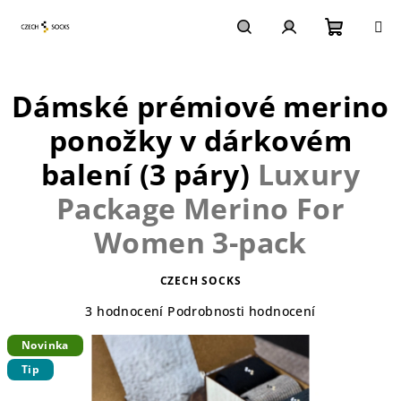
Přejít
na
obsah
Nákupn
Hledat
Přihlášení
Dámské prémiové merino
košík
ponožky v dárkovém
balení (3 páry)
Luxury
Package Merino For
Women 3-pack
CZECH SOCKS
Průměrné
3 hodnocení
Podrobnosti hodnocení
hodnocení
Novinka
produktu
je
Tip
5,0
z