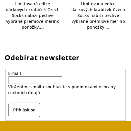
Limitovaná edice
Limitovaná edice
z
z
dárkových krabiček Czech
dárkových krabiček Czech
5
5
Socks nabízí pečlivě
Socks nabízí pečlivě
hvězdiček.
hvězdiček.
vybrané prémiové merino
vybrané prémiové merino
ponožky,...
ponožky,...
Odebírat newsletter
E-mail
Vložením e-mailu souhlasíte s
podmínkami ochrany
osobních údajů
Přihlásit se
Z