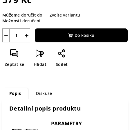
Měrná
Můžeme doručit do:
Zvolte variantu
cena:
Možnosti doručení
−
+
Do košíku
Zeptat se
Hlídat
Sdílet
Popis
Diskuze
Detailní popis produktu