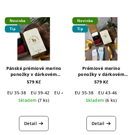
Novinka
Novinka
Tip
Tip
Pánské prémiové merino
Prémiové merino
ponožky v dárkovém
ponožky v dárkovém
balení (3 páry)
Luxury
balení (3 páry/Unisex)
579 Kč
579 Kč
Package Merino For Men
Luxury Package Merino
3-pack
Unisex 3-pack
EU 35-38
EU 39-42
EU 43-46
EU 35-38
EU 43-46
Skladem
(7 ks)
Skladem
(6 ks)
Průměrné
Průměrné
hodnocení
hodnocení
produktu
produktu
Detail
Detail
je
je
5,0
4,3