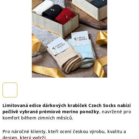
5
hvězdiček.
Limitovaná edice dárkových krabiček Czech Socks nabízí
pečlivě vybrané prémiové merino ponožky
, navržené pro
komfort během zimních měsíců.
Pro náročné klienty, kteří ocení českou výrobu, kvalitu a
design, který vydrží.