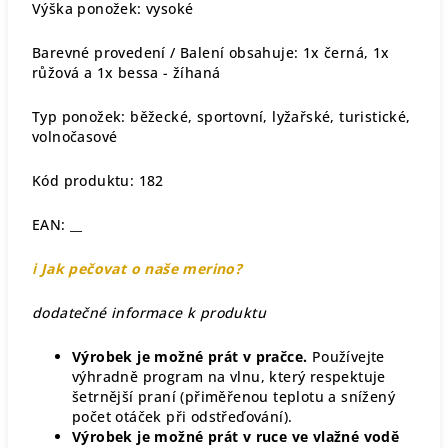
Výška ponožek: vysoké
Barevné provedení / Balení obsahuje: 1x černá, 1x
růžová a 1x bessa - žíhaná
Typ ponožek: běžecké, sportovní, lyžařské, turistické,
volnočasové
Kód produktu: 182
EAN: __
ℹ️ Jak pečovat o naše merino?
dodatečné informace k produktu
Výrobek je možné prát v pračce.
Používejte
výhradně program na vlnu, který respektuje
šetrnější praní (přiměřenou teplotu a snížený
počet otáček při odstřeďování).
Výrobek je možné prát v ruce ve vlažné vodě