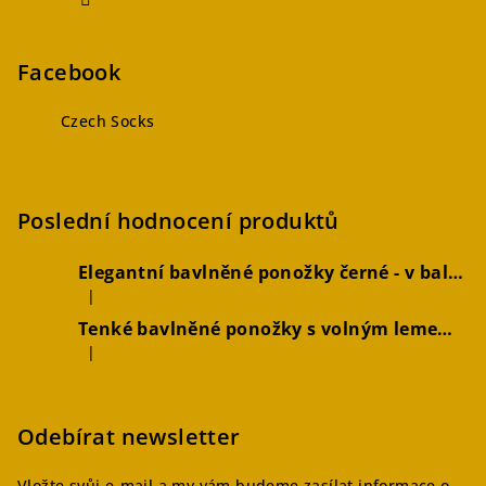
Facebook
Czech Socks
Poslední hodnocení produktů
Elegantní bavlněné ponožky černé - v balení 2 párů
|
Hodnocení produktu je 5 z 5 hvězdiček.
Tenké bavlněné ponožky s volným lemem hořčicové, 2 páry
|
Hodnocení produktu je 4 z 5 hvězdiček.
Odebírat newsletter
Vložte svůj e-mail a my vám budeme zasílat informace o