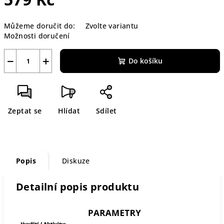
Měrná
Můžeme doručit do:
Zvolte variantu
cena:
Možnosti doručení
−
+
Do košíku
Zeptat se
Hlídat
Sdílet
Popis
Diskuze
Detailní popis produktu