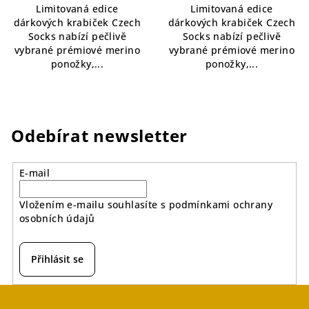
Limitovaná edice
Limitovaná edice
z
z
dárkových krabiček Czech
dárkových krabiček Czech
5
5
Socks nabízí pečlivě
Socks nabízí pečlivě
hvězdiček.
hvězdiček.
vybrané prémiové merino
vybrané prémiové merino
ponožky,...
ponožky,...
Odebírat newsletter
E-mail
Vložením e-mailu souhlasíte s
podmínkami ochrany
osobních údajů
Přihlásit se
Z