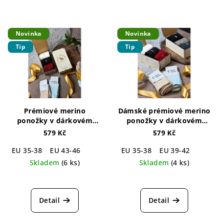
Novinka
Novinka
Tip
Tip
Prémiové merino
Dámské prémiové merino
ponožky v dárkovém
ponožky v dárkovém
balení (3 páry/Unisex)
balení (3 páry)
Luxury
579 Kč
579 Kč
Luxury Package Merino
Package Merino For
Unisex 3-pack
Women 3-pack
EU 35-38
EU 43-46
EU 35-38
EU 39-42
Skladem
(6 ks)
Skladem
(4 ks)
Průměrné
Průměrné
hodnocení
hodnocení
produktu
produktu
Detail
Detail
je
je
4,3
5,0