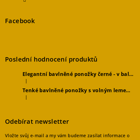
Facebook
Poslední hodnocení produktů
Elegantní bavlněné ponožky černé - v balení 2 párů
|
Hodnocení produktu je 5 z 5 hvězdiček.
Tenké bavlněné ponožky s volným lemem hořčicové, 2 páry
|
Hodnocení produktu je 4 z 5 hvězdiček.
Odebírat newsletter
Vložte svůj e-mail a my vám budeme zasílat informace o