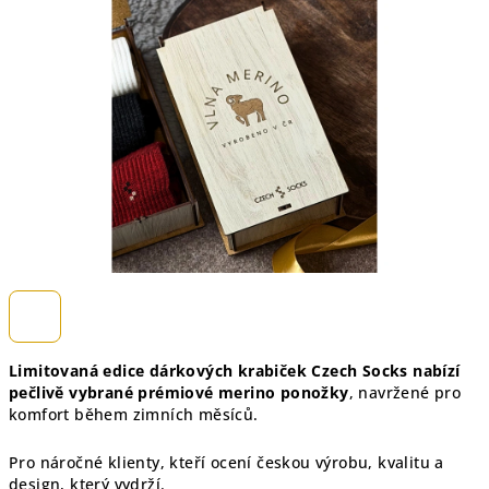
5
hvězdiček.
Limitovaná edice dárkových krabiček Czech Socks nabízí
pečlivě vybrané prémiové merino ponožky
, navržené pro
komfort během zimních měsíců.
Pro náročné klienty, kteří ocení českou výrobu, kvalitu a
design, který vydrží.