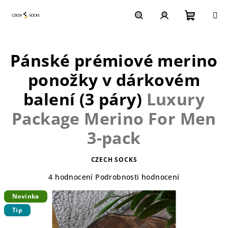
Přejít
na
obsah
Nákupn
Hledat
Přihlášení
Pánské prémiové merino
košík
ponožky v dárkovém
balení (3 páry)
Luxury
Package Merino For Men
3-pack
CZECH SOCKS
Průměrné
4 hodnocení
Podrobnosti hodnocení
hodnocení
Novinka
produktu
je
Tip
5,0
z