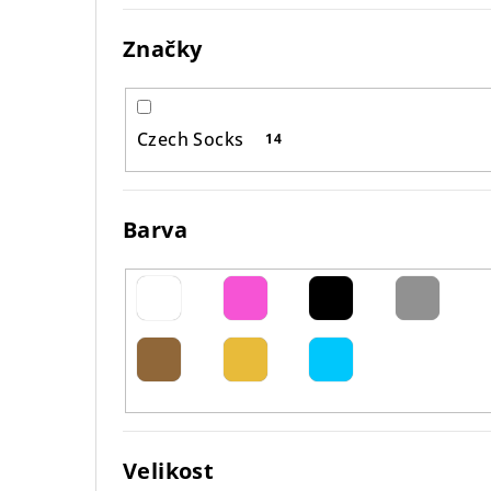
e
Značky
l
Czech Socks
14
Barva
Velikost