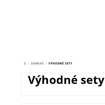
Přejít
na
obsah
/
DÁMSKÉ
/
VÝHODNÉ SETY
DOMŮ
Výhodné sety