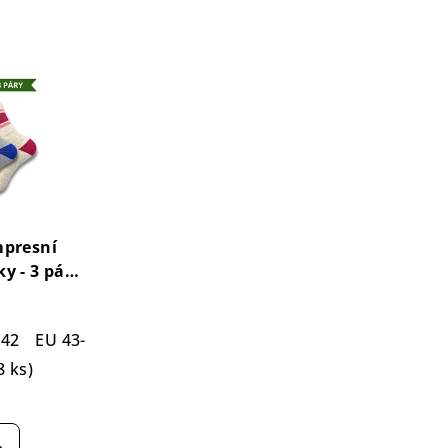
presní
y - 3 páry
n)
Stripes
ton Socks
-42
EU 43-46
3 pack
8 ks)
ůměrné
nocení