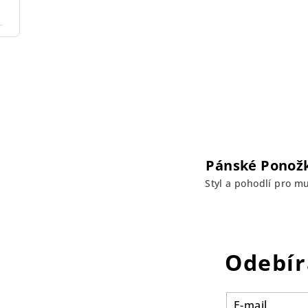
Pánské Ponož
Styl a pohodlí pro m
Odebír
E-mail