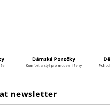
ky
Dámské Ponožky
Dě
uže
Komfort a styl pro moderní ženy
Pohodl
at newsletter