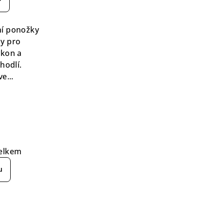
duktu
ní ponožky
ny pro
ýkon a
zdiček.
hodlí.
e...
elkem
u