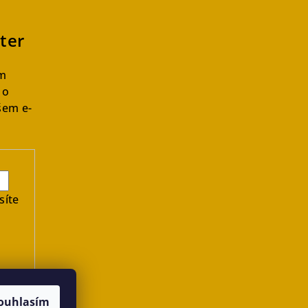
ter
ám
 o
imply Cotton Black Socks 2-pack
šem e-
Loose Top Cotton Socks Mustard 2-pack
síte
ouhlasím