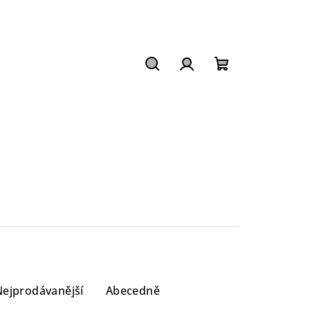
Hledat
Přihlášení
Nákupní
košík
Nejprodávanější
Abecedně