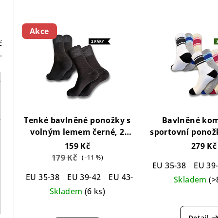
z
V
e
Akce
ý
n
č
p
í
i
p
s
r
p
o
Tenké bavlněné ponožky s
Bavlněné kom
r
volným lemem černé, 2
sportovní ponožk
d
páry
Loose Top Cotton
(Fitness Wome
159 Kč
279 Kč
o
u
Socks Black 2-pack
Compression Cot
179 Kč
(–11 %)
EU 35-38
EU 39
d
For Women - 
k
EU 35-38
EU 39-42
EU 43-46
EU 47-50
Skladem
(>
u
t
Skladem
(6 ks)
Pr
k
ů
Průměrné
hod
Detail