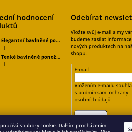
ední hodnocení
Odebírat newslet
duktů
Vložte svůj e-mail a my v
budeme zasílat informace
Elegantní bavlněné ponožky černé - v balení 2 párů
S
nových produktech na na
|
Hodnocení produktu je 5 z 5 hvězdiček.
shopu.
Tenké bavlněné ponožky s volným lemem hořčicové, 2 páry
|
Hodnocení produktu je 4 z 5 hvězdiček.
E-mail
Vložením e-mailu souhla
s
podmínkami ochrany
osobních údajů
Přihlásit se
používá soubory cookie. Dalším procházením
S