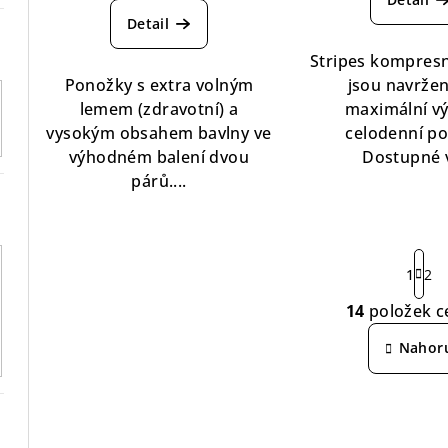
hodnocení
pro
t
Detail
produktu
je
ů
je
5,0
Stripes kompres
5,0
z
Ponožky s extra volným
jsou navrže
z
5
lemem (zdravotní) a
maximální v
5
hvě
vysokým obsahem bavlny ve
celodenní po
hvězdiček.
výhodném balení dvou
Dostupné v
párů....
S
1
2
t
r
14
položek c
O
á
v
Nahor
n
k
l
o
á
v
d
á