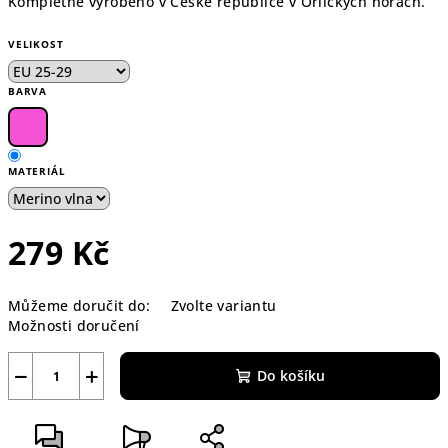
Kompletně vyrobeno v České republice v Orlických horách.
VELIKOST
BARVA
MATERIÁL
279 Kč
Měrná
Můžeme doručit do:
Zvolte variantu
cena:
Možnosti doručení
−
+
Do košíku