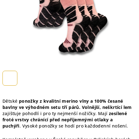
hvězdiček.
Dětské
ponožky z kvalitní merino vlny a 100% česané
bavlny ve výhodném setu tří párů.
Volnější, neškrtící lem
zajišťuje pohodlí i pro ty nejmenší nožičky. M
ají
zesílené
froté vrstvy
chránící před nepříjemnými otlaky a
puchýři
.
Vysoké ponožky se hodí pro každodenní nošení.