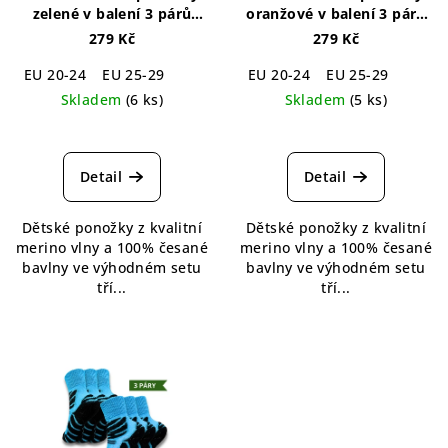
zelené v balení 3 párů
oranžové v balení 3 párů
Merino Socks Kids Green
Merino Socks Kids Orange
279 Kč
279 Kč
3-pack
3-pack
EU 20-24
EU 25-29
EU 20-24
EU 25-29
Skladem
(6 ks)
Skladem
(5 ks)
Průměrné
hodnocení
produktu
Detail
Detail
je
5,0
Dětské ponožky z kvalitní
Dětské ponožky z kvalitní
z
merino vlny a 100% česané
merino vlny a 100% česané
5
bavlny ve výhodném setu
bavlny ve výhodném setu
hvězdiček.
tří...
tří...