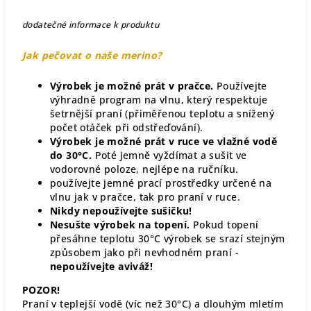
dodatečné informace k produktu
Jak pečovat o naše merino?
Výrobek je možné prát v pračce.
Používejte
výhradně program na vlnu, který respektuje
šetrnější praní (přiměřenou teplotu a snížený
počet otáček při odstřeďování).
Výrobek je možné prát v ruce ve vlažné vodě
do 30°C.
Poté jemně vyždímat a sušit ve
vodorovné poloze, nejlépe na ručníku.
používejte jemné prací prostředky určené na
vlnu jak v pračce, tak pro praní v ruce.
Nikdy nepoužívejte sušičku!
Nesušte výrobek na topení.
Pokud topení
přesáhne teplotu 30°C výrobek se srazí stejným
způsobem jako při nevhodném praní -
nepoužívejte aviváž!
POZOR!
Praní v teplejší vodě (víc než 30°C) a dlouhým mletím