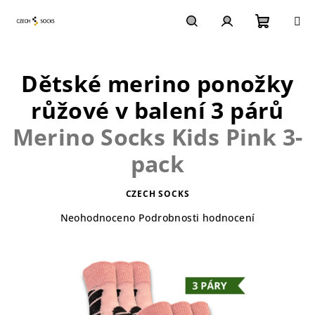
Přejít
na
obsah
Nákupn
Hledat
Přihlášení
Dětské merino ponožky
košík
růžové v balení 3 párů
Merino Socks Kids Pink 3-
pack
CZECH SOCKS
Průměrné
Neohodnoceno
Podrobnosti hodnocení
hodnocení
produktu
je
0,0
z
5