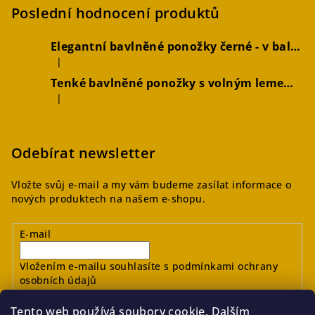
Poslední hodnocení produktů
Elegantní bavlněné ponožky černé - v balení 2 párů
|
Hodnocení produktu je 5 z 5 hvězdiček.
Tenké bavlněné ponožky s volným lemem hořčicové, 2 páry
|
Hodnocení produktu je 4 z 5 hvězdiček.
Odebírat newsletter
Vložte svůj e-mail a my vám budeme zasílat informace o
nových produktech na našem e-shopu.
E-mail
Vložením e-mailu souhlasíte s
podmínkami ochrany
osobních údajů
Tento web používá soubory cookie. Dalším