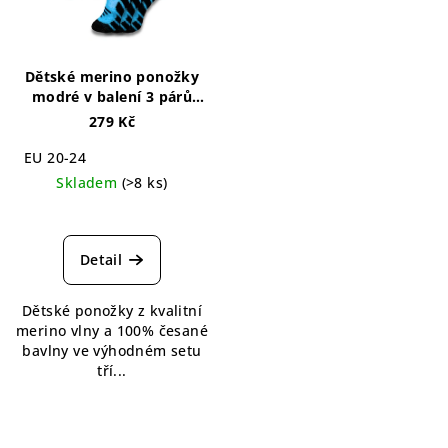
Dětské merino ponožky
modré v balení 3 párů
Merino Socks Kids Blue 3-
279 Kč
pack
EU 20-24
Skladem
(>8 ks)
Průměrné
hodnocení
produktu
Detail
je
5,0
Dětské ponožky z kvalitní
z
merino vlny a 100% česané
5
bavlny ve výhodném setu
hvězdiček.
tří...