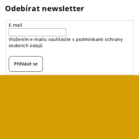
Odebírat newsletter
E-mail
Vložením e-mailu souhlasíte s
podmínkami ochrany
osobních údajů
Přihlásit se
Z
á
p
a
t
í