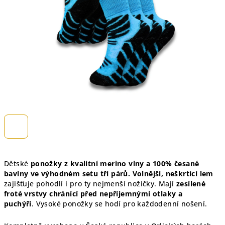
hvězdiček.
Dětské
ponožky z kvalitní merino vlny a 100% česané
bavlny ve výhodném setu tří párů.
Volnější, neškrtící lem
zajišťuje pohodlí i pro ty nejmenší nožičky. M
ají
zesílené
froté vrstvy
chránící před nepříjemnými otlaky a
puchýři
.
Vysoké ponožky se hodí pro každodenní nošení.