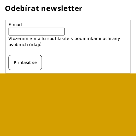
Odebírat newsletter
E-mail
Vložením e-mailu souhlasíte s
podmínkami ochrany
osobních údajů
Přihlásit se
Z
á
p
a
t
í