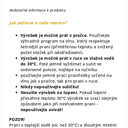
dodatečné informace k produktu
Jak pečovat o naše merino?
Výrobek je možné prát v pračce.
Používejte
výhradně program na vlnu, který respektuje
šetrnější praní (přiměřenou teplotu a snížený
počet otáček při odstřeďování).
Výrobek je možné prát v ruce ve vlažné vodě
do 30°C.
Poté jemně vyždímat a sušit ve
vodorovné poloze, nejlépe na ručníku.
používejte jemné prací prostředky určené na
vlnu jak v pračce, tak pro praní v ruce.
Nikdy nepoužívejte sušičku!
Nesušte výrobek na topení.
Pokud topení
přesáhne teplotu 30°C výrobek se srazí stejným
způsobem jako při nevhodném praní -
nepoužívejte aviváž!
POZOR!
Praní v teplejší vodě (víc než 30°C) a dlouhým mletím