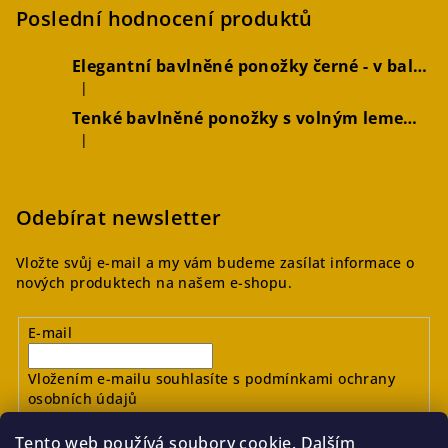
Poslední hodnocení produktů
Elegantní bavlněné ponožky černé - v balení 2 párů
|
Hodnocení produktu je 5 z 5 hvězdiček.
Tenké bavlněné ponožky s volným lemem hořčicové, 2 páry
|
Hodnocení produktu je 4 z 5 hvězdiček.
Odebírat newsletter
Vložte svůj e-mail a my vám budeme zasílat informace o
nových produktech na našem e-shopu.
E-mail
Vložením e-mailu souhlasíte s
podmínkami ochrany
osobních údajů
Tento web používá soubory cookie. Dalším