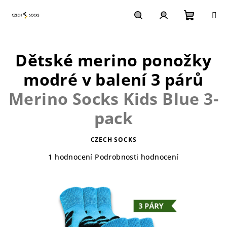
Přejít
na
obsah
Nákupn
Hledat
Přihlášení
Dětské merino ponožky
košík
modré v balení 3 párů
Merino Socks Kids Blue 3-
pack
CZECH SOCKS
Průměrné
1 hodnocení
Podrobnosti hodnocení
hodnocení
produktu
je
5,0
z
5