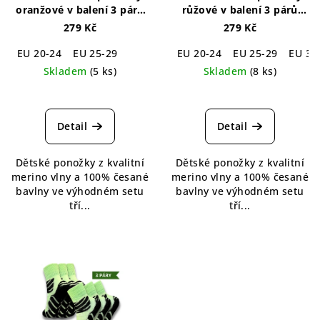
oranžové v balení 3 párů
růžové v balení 3 párů
Merino Socks Kids Orange
Merino Socks Kids Pink 3-
279 Kč
279 Kč
3-pack
pack
EU 20-24
EU 25-29
EU 20-24
EU 25-29
EU 30
Skladem
(5 ks)
Skladem
(8 ks)
Průměrné
hodnocení
produktu
Detail
Detail
je
5,0
Dětské ponožky z kvalitní
Dětské ponožky z kvalitní
z
merino vlny a 100% česané
merino vlny a 100% česané
5
bavlny ve výhodném setu
bavlny ve výhodném setu
hvězdiček.
tří...
tří...