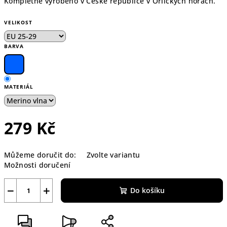
Kompletně vyrobeno v České republice v Orlických horách.
VELIKOST
BARVA
MATERIÁL
279 Kč
Měrná
Můžeme doručit do:
Zvolte variantu
cena:
Možnosti doručení
−
+
Do košíku