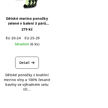
Dětské merino ponožky
zelené v balení 3 párů
Merino Socks Kids Green
279 Kč
3-pack
EU 20-24
EU 25-29
Skladem
(6 ks)
Detail
Dětské ponožky z kvalitní
merino vlny a 100% česané
bavlny ve výhodném setu
tří...