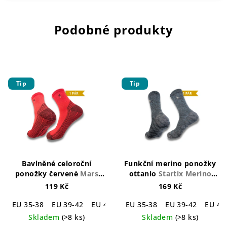
Podobné produkty
Tip
Tip
Bavlněné celoroční
Funkční merino ponožky
ponožky červené
Mars
ottanio
Startix Merino
Cotton Socks Red
Socks Ottanio
119 Kč
169 Kč
EU 35-38
EU 39-42
EU 43-46
EU 35-38
EU 39-42
EU 43
Skladem
(>8 ks)
Skladem
(>8 ks)