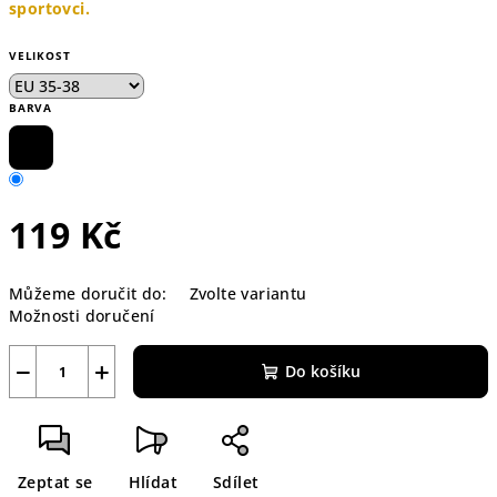
sportovci.
VELIKOST
BARVA
119 Kč
Měrná
Můžeme doručit do:
Zvolte variantu
cena:
Možnosti doručení
−
+
Do košíku
Zeptat se
Hlídat
Sdílet