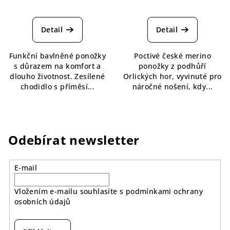
Průměrné
Průměrné
hodnocení
hodnocení
produktu
produktu
Detail
Detail
je
je
5,0
5,0
Funkční bavlněné ponožky
Poctivé české merino
z
z
s důrazem na komfort a
ponožky z podhůří
5
5
dlouho životnost. Zesílené
Orlických hor, vyvinuté pro
hvězdiček.
hvězdiček.
chodidlo s příměsí...
náročné nošení, kdy...
Odebírat newsletter
E-mail
Vložením e-mailu souhlasíte s
podmínkami ochrany
osobních údajů