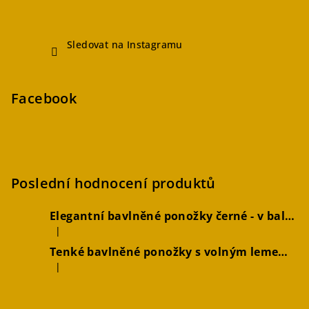
Sledovat na Instagramu
Facebook
Poslední hodnocení produktů
Elegantní bavlněné ponožky černé - v balení 2 párů
|
Hodnocení produktu je 5 z 5 hvězdiček.
Tenké bavlněné ponožky s volným lemem hořčicové, 2 páry
|
Hodnocení produktu je 4 z 5 hvězdiček.