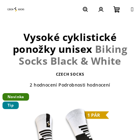
Přejít
na
obsah
Nákupn
Hledat
Přihlášení
Vysoké cyklistické
košík
ponožky unisex
Biking
Socks Black & White
CZECH SOCKS
Průměrné
2 hodnocení
Podrobnosti hodnocení
hodnocení
Novinka
produktu
je
Tip
5,0
z
5
hvězdiček.