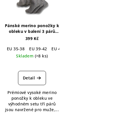
Pánské merino ponožky k
obleku v balení 3 párů
Simply Merino Business
399 Kč
Socks
EU 35-38
EU 39-42
EU 43-46
Skladem
(>8 ks)
Průměrné
hodnocení
produktu
Detail
je
5,0
Prémiové vysoké merino
z
ponožky k obleku ve
5
výhodném setu tří párů
hvězdiček.
jsou navržené pro muže,...