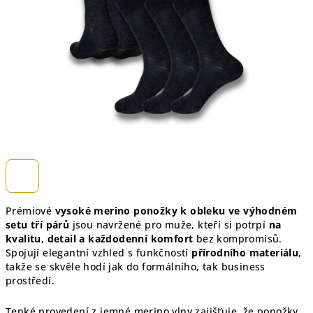
hvězdiček.
Prémiové
vysoké merino ponožky k obleku ve výhodném
setu tří párů
jsou navržené pro muže, kteří si potrpí
na
kvalitu, detail a každodenní komfort
bez kompromisů.
Spojují elegantní vzhled s funkčností
přírodního materiálu
,
takže se skvěle hodí jak do formálního, tak business
prostředí.
Tenké provedení z jemné merino vlny zajišťuje, že ponožky