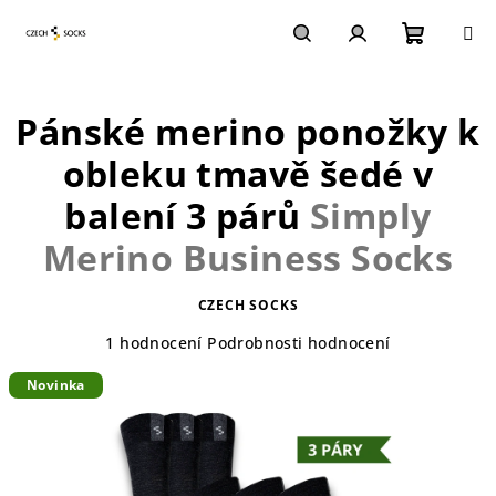
Přejít
na
obsah
Nákupn
Hledat
Přihlášení
Pánské merino ponožky k
košík
obleku tmavě šedé v
balení 3 párů
Simply
Merino Business Socks
CZECH SOCKS
Průměrné
1 hodnocení
Podrobnosti hodnocení
hodnocení
Novinka
produktu
je
5,0
z
5