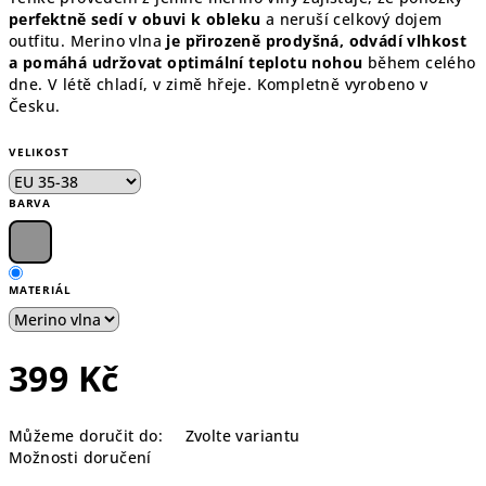
perfektně sedí v obuvi k obleku
a neruší celkový dojem
outfitu. Merino vlna
je přirozeně prodyšná, odvádí vlhkost
a pomáhá udržovat optimální teplotu nohou
během celého
dne. V létě chladí, v zimě hřeje. Kompletně vyrobeno v
Česku.
VELIKOST
BARVA
MATERIÁL
399 Kč
Měrná
Můžeme doručit do:
Zvolte variantu
cena:
Možnosti doručení