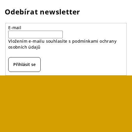
Odebírat newsletter
E-mail
Vložením e-mailu souhlasíte s
podmínkami ochrany
osobních údajů
Přihlásit se
Z
á
p
a
t
í