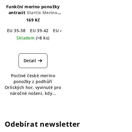
Funkční merino ponožky
antracit
Startix Merino
Socks Anthracite
169 Kč
EU 35-38
EU 39-42
EU 43-46
Skladem
(>8 ks)
Průměrné
hodnocení
produktu
Detail
je
4,5
Poctivé české merino
z
ponožky z podhůří
5
Orlických hor, vyvinuté pro
hvězdiček.
náročné nošení, kdy...
Odebírat newsletter