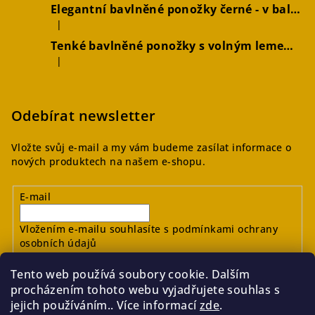
Elegantní bavlněné ponožky černé - v balení 2 párů
|
Hodnocení produktu je 5 z 5 hvězdiček.
Tenké bavlněné ponožky s volným lemem hořčicové, 2 páry
|
Hodnocení produktu je 4 z 5 hvězdiček.
Odebírat newsletter
Vložte svůj e-mail a my vám budeme zasílat informace o
nových produktech na našem e-shopu.
E-mail
Vložením e-mailu souhlasíte s
podmínkami ochrany
osobních údajů
Tento web používá soubory cookie. Dalším
Přihlásit se
procházením tohoto webu vyjadřujete souhlas s
jejich používáním.. Více informací
zde
.