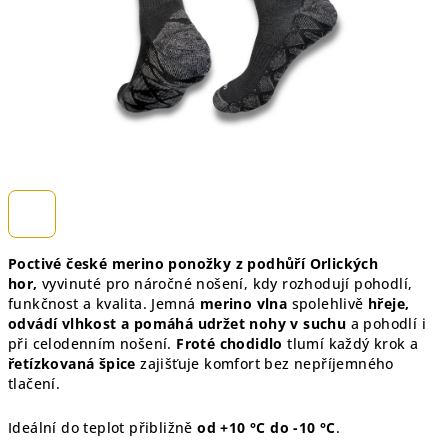
Poctivé české merino ponožky z podhůří Orlických
hor,
vyvinuté pro náročné nošení, kdy rozhodují pohodlí,
funkčnost a kvalita. Jemná
merino vlna
spolehlivě
hřeje,
odvádí vlhkost a pomáhá udržet nohy v suchu
a pohodlí i
při celodenním nošení.
Froté chodidlo
tlumí každý krok a
řetízkovaná špice
zajišťuje komfort bez nepříjemného
tlačení.
Ideální do teplot přibližně
od +10 °C do -10 °C
.