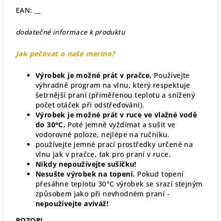
EAN: __
dodatečné informace k produktu
Jak pečovat o naše merino?
Výrobek je možné prát v pračce.
Používejte
výhradně program na vlnu, který respektuje
šetrnější praní (přiměřenou teplotu a snížený
počet otáček při odstřeďování).
Výrobek je možné prát v ruce ve vlažné vodě
do 30°C.
Poté jemně vyždímat a sušit ve
vodorovné poloze, nejlépe na ručníku.
používejte jemné prací prostředky určené na
vlnu jak v pračce, tak pro praní v ruce.
Nikdy nepoužívejte sušičku!
Nesušte výrobek na topení.
Pokud topení
přesáhne teplotu 30°C výrobek se srazí stejným
způsobem jako při nevhodném praní -
nepoužívejte aviváž!
POZOR!