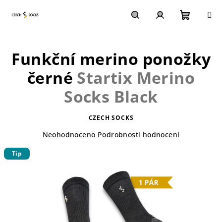
Přejít
na
obsah
Nákupn
Hledat
Přihlášení
Funkční merino ponožky
košík
černé
Startix Merino
Socks Black
CZECH SOCKS
Průměrné
Neohodnoceno
Podrobnosti hodnocení
hodnocení
Tip
produktu
je
0,0
z
5
hvězdiček.