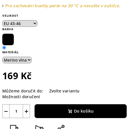
ℹ️
Pro zachování kvality perte na 30 °C a nesušte v sušičce.
VELIKOST
BARVA
MATERIÁL
169 Kč
Měrná
Můžeme doručit do:
Zvolte variantu
cena:
Možnosti doručení
−
+
Do košíku