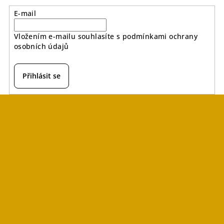
E-mail
Vložením e-mailu souhlasíte s
podmínkami ochrany
osobních údajů
Přihlásit se
Z
á
p
a
t
í